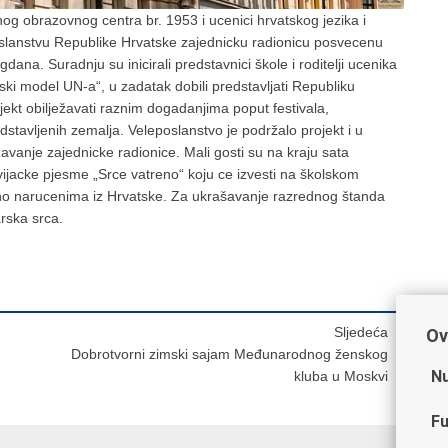
og obrazovnog centra br. 1953 i ucenici hrvatskog jezika i
poslanstvu Republike Hrvatske zajednicku radionicu posvecenu
gdana. Suradnju su inicirali predstavnici škole i roditelji ucenika
ski model UN-a“, u zadatak dobili predstavljati Republiku
jekt obilježavati raznim dogadanjima poput festivala,
dstavljenih zemalja. Veleposlanstvo je podržalo projekt i u
žavanje zajednicke radionice. Mali gosti su na kraju sata
avijacke pjesme „Srce vatreno“ koju ce izvesti na školskom
bno narucenima iz Hrvatske. Za ukrašavanje razrednog štanda
arska srca.
Sljedeća
Ov
Dobrotvorni zimski sajam Međunarodnog ženskog
Nu
kluba u Moskvi
Fu