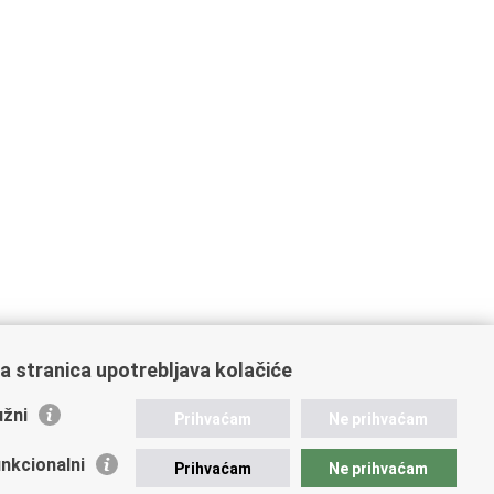
a stranica upotrebljava kolačiće
žni
Prihvaćam
Ne prihvaćam
nkcionalni
Prihvaćam
Ne prihvaćam