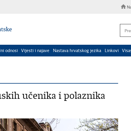
N
lni odnosi
Vijesti i najave
Nastava hrvatskog jezika
Linkovi
Visa
skih učenika i polaznika