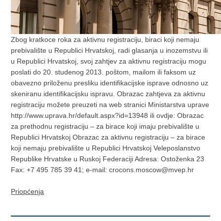
Zbog kratkoce roka za aktivnu registraciju, biraci koji nemaju
prebivalište u Republici Hrvatskoj, radi glasanja u inozemstvu ili
u Republici Hrvatskoj, svoj zahtjev za aktivnu registraciju mogu
poslati do 20. studenog 2013. poštom, mailom ili faksom uz
obavezno priloženu presliku identifikacijske isprave odnosno uz
skeniranu identifikacijsku ispravu. Obrazac zahtjeva za aktivnu
registraciju možete preuzeti na web stranici Ministarstva uprave
http://www.uprava.hr/default.aspx?id=13948 ili ovdje: Obrazac
za prethodnu registraciju – za birace koji imaju prebivalište u
Republici Hrvatskoj Obrazac za aktivnu registraciju – za birace
koji nemaju prebivalište u Republici Hrvatskoj Veleposlanstvo
Republike Hrvatske u Ruskoj Federaciji Adresa: Ostoženka 23
Fax: +7 495 785 39 41; e-mail: crocons.moscow@mvep.hr
Priopćenja