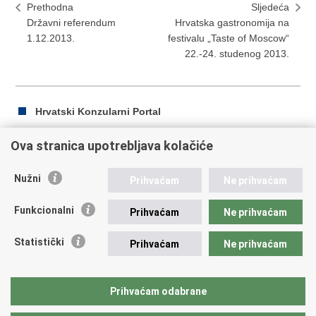
Prethodna
Sljedeća
Državni referendum
Hrvatska gastronomija na
1.12.2013.
festivalu „Taste of Moscow“
22.-24. studenog 2013.
Hrvatski Konzularni Portal
Ova stranica upotrebljava kolačiće
Ispiši
Podijeli
Podijeli
Nužni
Prihvaćam
Ne prihvaćam
stranicu
na
na
Republika Hrvatska
Facebooku
Twitteru
Funkcionalni
Prihvaćam
Ne prihvaćam
Ministarstvo vanjskih i europskih poslova
Statistički
Prihvaćam
Ne prihvaćam
Trg N.Š. Zrinskog 7-8, 10000 Zagreb
tel.:
+385 (0)1 4569 964
fax: +385 (0)1 4551 795, +385 (0)1 4920 149
Prihvaćam odabrane
E-adresa:
ministarstvo@mvep.hr