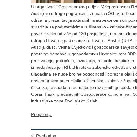
U organizaciji Gospodarskog odjela Veleposlanstva RH 
Austrijske udruge pogranicnih zemalja (ÖGLV) u Becu j
održana prezentacija aktualnih makroekonomskih poka
suradnje sa poduzetnicima iz šibensko - kninske županij
govori brojka od više od 130 posjetitelja, mahom clano
udruga Hrvata i gradišcanskih Hrvata u Austriji (UHP 
Austriji, dr.sc. Vesna Cvjetkovic i gospodarska savjetni
pozitivne trendove u gospodarstvu Hrvatske: rast BDP-a
proizvodnje, potrošnje, investicija, rekordni turisticki 
izmedu Austrije i RH. „Hrvatske zakonske odredbe o st
ulagacima se nude brojne pogodnosti i porezne olakšic
gospodarskim potencijalima šibensko - kninske županije 
šibenika, te spada u red najbolje razvijenih gospodars
Goran Pauk, predsjednik Gospodarske komore Ivan Sož
industrijske zone Podi Vjeko Kaleb.
Priopćenja
Prethodna