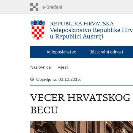
Preskoči
na
glavni
sadržaj
Veleposlanstvo
Bilateralni odnosi
Naslovnica
Vijesti
Objavljeno: 03.10.2016.
VECER HRVATSKOG
BECU