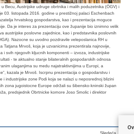
u Becu, Austrijske udruge obrtnika i malih poduzetnika (ÖGV) i
e 03. listopada 2016. godine u prestižnoj palaci Eschenbach
zatelja hrvatskog gospodarstva, kao i prezentacija moguce
e. Da je interes za prezentaciju ove županije bio iznimno velik
va austrijske poslovne zajednice, kao i predstavnika poslovnih
i HGA). Nazocne su uvodno pozdravile veleposlanica RH u
ca Tatjana Mrvoš, koja je uzvanicima prezentirala najnovije,
 i svih njegovih kljucnih komponenti – izvoza, industrijske
rezultati - te aktualno stanje bilateralnih gospodarskih odnosa
ranim ulaganjima su medu najatraktivnijima u Europi, a
e“, kazala je Mrvoš. Iscrpnu prezentacija o gospodarstvu i
i industrijske zone Podi koja se nalazi u neposrednoj blizini
kih zona jugoistocne Europe održali su šibensko-kninski župan
a, predsjednik Obrtnicke komore Joso Smolic i direktor
Ov
Sljedeća