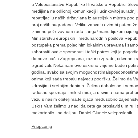
u Veleposlanstvu Republike Hrvatske u Republici Sloven
medijima na odlicnoj komunikaciji i ucinkovitoj suradnj
repatrijaciju naših državljana iz austrijskih mjesta pod
broj naših sugradana. Veliku zahvalu ovim bi putem že
iznimno požrtvovnom radu i angažmanu tijekom cijelo
Ministarstvu europskih i medunarodnih poslova Republik
postupaka prema pojedinim lokalnim upravama i samou
zaboraviti ovdje spomenuti i teški potres koji je pogodi
domove naših Zagrepcana, razorio zgrade, crkvene i sak
izgradivali. Neka nam ovo uskrsno vrijeme bude i pokre
godina, svako sa svojim mogucnostimaisposobnostima, a
onima koji sada trebaju najvecu podršku. Želimo da Va
zdravijim i sretnijim danima. Želimo dabolesne i nemoc
radosne spoznaje i milost mira, a u svima nama probud
vezu s našim obiteljima,te ojaca medusobno zajedništv
Uskrs Vam želimo u nadi da cete ga proslaviti u miru i 
makartobilo i na daljinu. Daniel Gluncic veleposlanik
Priopćenja