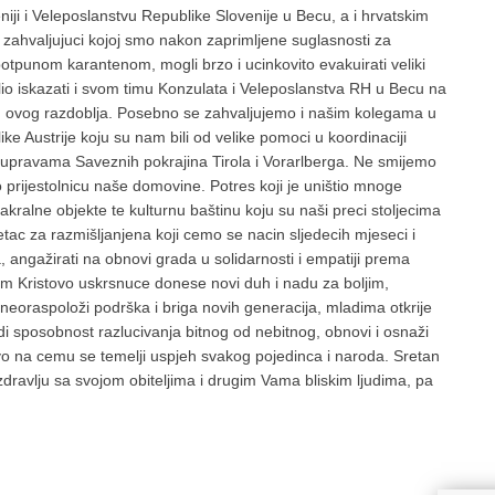
iji i Veleposlanstvu Republike Slovenije u Becu, a i hrvatskim
i, zahvaljujuci kojoj smo nakon zaprimljene suglasnosti za
 potpunom karantenom, mogli brzo i ucinkovito evakuirati veliki
lio iskazati i svom timu Konzulata i Veleposlanstva RH u Becu na
g ovog razdoblja. Posebno se zahvaljujemo i našim kolegama u
e Austrije koju su nam bili od velike pomoci u koordinaciji
pravama Saveznih pokrajina Tirola i Vorarlberga. Ne smijemo
o prijestolnicu naše domovine. Potres koji je uništio mnoge
ralne objekte te kulturnu baštinu koju su naši preci stoljecima
tac za razmišljanjena koji cemo se nacin sljedecih mjeseci i
ngažirati na obnovi grada u solidarnosti i empatiji prema
m Kristovo uskrsnuce donese novi duh i nadu za boljim,
neoraspoloži podrška i briga novih generacija, mladima otkrije
i sposobnost razlucivanja bitnog od nebitnog, obnovi i osnaži
o na cemu se temelji uspjeh svakog pojedinca i naroda. Sretan
zdravlju sa svojom obiteljima i drugim Vama bliskim ljudima, pa