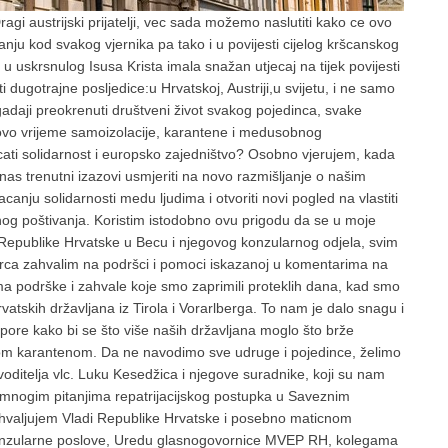
ragi austrijski prijatelji, vec sada možemo naslutiti kako ce ovo
nju kod svakog vjernika pa tako i u povijesti cijelog kršcanskog
 u uskrsnulog Isusa Krista imala snažan utjecaj na tijek povijesti
 dugotrajne posljedice:u Hrvatskoj, Austriji,u svijetu, i ne samo
adaji preokrenuti društveni život svakog pojedinca, svake
 ovo vrijeme samoizolacije, karantene i medusobnog
jacati solidarnost i europsko zajedništvo? Osobno vjerujem, kada
 nas trenutni izazovi usmjeriti na novo razmišljanje o našim
anju solidarnosti medu ljudima i otvoriti novi pogled na vlastiti
nog poštivanja. Koristim istodobno ovu prigodu da se u moje
 Republike Hrvatske u Becu i njegovog konzularnog odjela, svim
srca zahvalim na podršci i pomoci iskazanoj u komentarima na
a podrške i zahvale koje smo zaprimili proteklih dana, kad smo
rvatskih državljana iz Tirola i Vorarlberga. To nam je dalo snagu i
apore kako bi se što više naših državljana moglo što brže
punom karantenom. Da ne navodimo sve udruge i pojedince, želimo
 voditelja vlc. Luku Kesedžica i njegove suradnike, koji su nam
u mnogim pitanjima repatrijacijskog postupka u Saveznim
ahvaljujem Vladi Republike Hrvatske i posebno maticnom
 konzularne poslove, Uredu glasnogovornice MVEP RH, kolegama