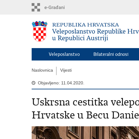
Preskoči
na
glavni
sadržaj
Veleposlanstvo
Bilateralni odnosi
Naslovnica
Vijesti
Objavljeno: 11.04.2020.
Uskrsna cestitka velep
Hrvatske u Becu Danie