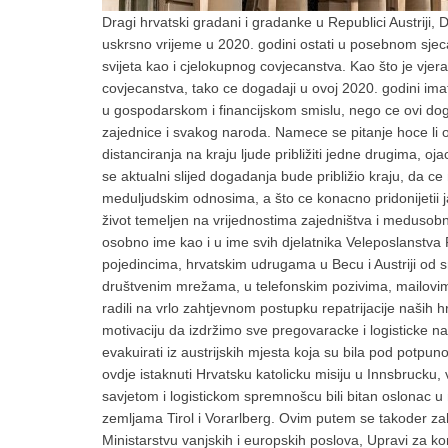
Dragi hrvatski gradani i gradanke u Republici Austriji, D
uskrsno vrijeme u 2020. godini ostati u posebnom sjeca
svijeta kao i cjelokupnog covjecanstva. Kao što je vjera
covjecanstva, tako ce dogadaji u ovoj 2020. godini imati
u gospodarskom i financijskom smislu, nego ce ovi dog
zajednice i svakog naroda. Namece se pitanje hoce li
distanciranja na kraju ljude približiti jedne drugima, o
se aktualni slijed dogadanja bude približio kraju, da ce
meduljudskim odnosima, a što ce konacno pridonijetii jac
život temeljen na vrijednostima zajedništva i medusob
osobno ime kao i u ime svih djelatnika Veleposlanstva
pojedincima, hrvatskim udrugama u Becu i Austriji od 
društvenim mrežama, u telefonskim pozivima, mailovim
radili na vrlo zahtjevnom postupku repatrijacije naših h
motivaciju da izdržimo sve pregovaracke i logisticke n
evakuirati iz austrijskih mjesta koja su bila pod pot
ovdje istaknuti Hrvatsku katolicku misiju u Innsbrucku,
savjetom i logistickom spremnošcu bili bitan oslonac 
zemljama Tirol i Vorarlberg. Ovim putem se takoder z
Ministarstvu vanjskih i europskih poslova, Upravi za