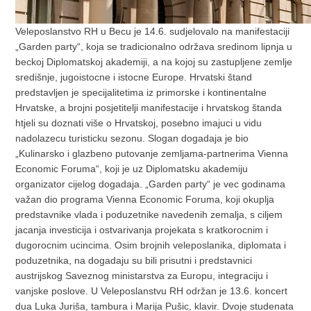
Veleposlanstvo RH u Becu je 14.6. sudjelovalo na manifestaciji
„Garden party“, koja se tradicionalno održava sredinom lipnja u
beckoj Diplomatskoj akademiji, a na kojoj su zastupljene zemlje
središnje, jugoistocne i istocne Europe. Hrvatski štand
predstavljen je specijalitetima iz primorske i kontinentalne
Hrvatske, a brojni posjetitelji manifestacije i hrvatskog štanda
htjeli su doznati više o Hrvatskoj, posebno imajuci u vidu
nadolazecu turisticku sezonu. Slogan dogadaja je bio
„Kulinarsko i glazbeno putovanje zemljama-partnerima Vienna
Economic Foruma“, koji je uz Diplomatsku akademiju
organizator cijelog dogadaja. „Garden party“ je vec godinama
važan dio programa Vienna Economic Foruma, koji okuplja
predstavnike vlada i poduzetnike navedenih zemalja, s ciljem
jacanja investicija i ostvarivanja projekata s kratkorocnim i
dugorocnim ucincima. Osim brojnih veleposlanika, diplomata i
poduzetnika, na dogadaju su bili prisutni i predstavnici
austrijskog Saveznog ministarstva za Europu, integraciju i
vanjske poslove. U Veleposlanstvu RH održan je 13.6. koncert
dua Luka Juriša, tambura i Marija Pušic, klavir. Dvoje studenata