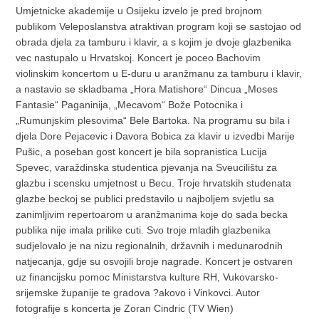
Umjetnicke akademije u Osijeku izvelo je pred brojnom
publikom Veleposlanstva atraktivan program koji se sastojao od
obrada djela za tamburu i klavir, a s kojim je dvoje glazbenika
vec nastupalo u Hrvatskoj. Koncert je poceo Bachovim
violinskim koncertom u E-duru u aranžmanu za tamburu i klavir,
a nastavio se skladbama „Hora Matishore“ Dincua „Moses
Fantasie“ Paganinija, „Mecavom“ Bože Potocnika i
„Rumunjskim plesovima“ Bele Bartoka. Na programu su bila i
djela Dore Pejacevic i Davora Bobica za klavir u izvedbi Marije
Pušic, a poseban gost koncert je bila sopranistica Lucija
Spevec, varaždinska studentica pjevanja na Sveucilištu za
glazbu i scensku umjetnost u Becu. Troje hrvatskih studenata
glazbe beckoj se publici predstavilo u najboljem svjetlu sa
zanimljivim repertoarom u aranžmanima koje do sada becka
publika nije imala prilike cuti. Svo troje mladih glazbenika
sudjelovalo je na nizu regionalnih, državnih i medunarodnih
natjecanja, gdje su osvojili broje nagrade. Koncert je ostvaren
uz financijsku pomoc Ministarstva kulture RH, Vukovarsko-
srijemske županije te gradova ?akovo i Vinkovci. Autor
fotografije s koncerta je Zoran Cindric (TV Wien)