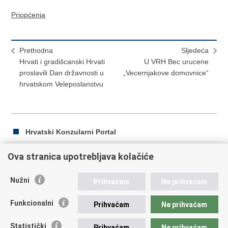
Priopćenja
Prethodna
Sljedeća
Hrvati i gradišcanski Hrvati
U VRH Bec urucene
proslavili Dan državnosti u
„Vecernjakove domovnice“
hrvatskom Veleposlanstvu
Hrvatski Konzularni Portal
Ova stranica upotrebljava kolačiće
Ispiši
Podijeli
Podijeli
Nužni
Prihvaćam
Ne prihvaćam
stranicu
na
na
Republika Hrvatska
Facebooku
Twitteru
Funkcionalni
Prihvaćam
Ne prihvaćam
Ministarstvo vanjskih i europskih poslova
Statistički
Prihvaćam
Ne prihvaćam