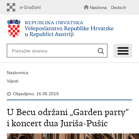
Preskoči
na
Naslovna
Deutsch
glavni
sadržaj
Naslovnica
Vijesti
Objavljeno: 16.06.2019.
U Becu održani „Garden party“
i koncert dua Juriša-Pušic