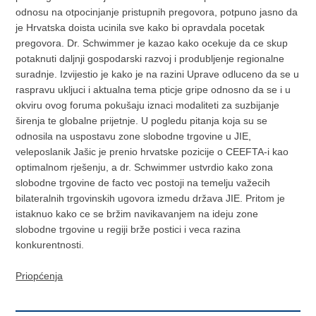
odnosu na otpocinjanje pristupnih pregovora, potpuno jasno da
je Hrvatska doista ucinila sve kako bi opravdala pocetak
pregovora. Dr. Schwimmer je kazao kako ocekuje da ce skup
potaknuti daljnji gospodarski razvoj i produbljenje regionalne
suradnje. Izvijestio je kako je na razini Uprave odluceno da se u
raspravu ukljuci i aktualna tema pticje gripe odnosno da se i u
okviru ovog foruma pokušaju iznaci modaliteti za suzbijanje
širenja te globalne prijetnje. U pogledu pitanja koja su se
odnosila na uspostavu zone slobodne trgovine u JIE,
veleposlanik Jašic je prenio hrvatske pozicije o CEEFTA-i kao
optimalnom rješenju, a dr. Schwimmer ustvrdio kako zona
slobodne trgovine de facto vec postoji na temelju važecih
bilateralnih trgovinskih ugovora izmedu država JIE. Pritom je
istaknuo kako ce se bržim navikavanjem na ideju zone
slobodne trgovine u regiji brže postici i veca razina
konkurentnosti.
Priopćenja