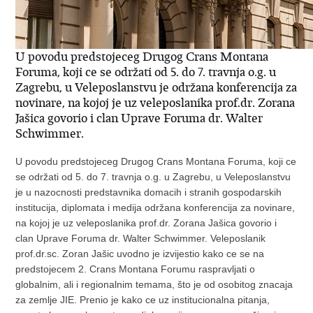
U povodu predstojeceg Drugog Crans Montana
Foruma, koji ce se održati od 5. do 7. travnja o.g. u
Zagrebu, u Veleposlanstvu je održana konferencija za
novinare, na kojoj je uz veleposlanika prof.dr. Zorana
Jašica govorio i clan Uprave Foruma dr. Walter
Schwimmer.
U povodu predstojeceg Drugog Crans Montana Foruma, koji ce
se održati od 5. do 7. travnja o.g. u Zagrebu, u Veleposlanstvu
je u nazocnosti predstavnika domacih i stranih gospodarskih
institucija, diplomata i medija održana konferencija za novinare,
na kojoj je uz veleposlanika prof.dr. Zorana Jašica govorio i
clan Uprave Foruma dr. Walter Schwimmer. Veleposlanik
prof.dr.sc. Zoran Jašic uvodno je izvijestio kako ce se na
predstojecem 2. Crans Montana Forumu raspravljati o
globalnim, ali i regionalnim temama, što je od osobitog znacaja
za zemlje JIE. Prenio je kako ce uz institucionalna pitanja,