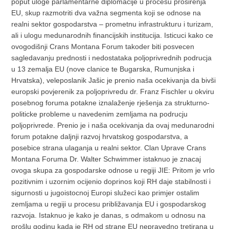
poput uloge parlamentarne diplomacije u procesu proširenja
EU, skup razmotriti dva važna segmenta koji se odnose na
realni sektor gospodarstva – prometnu infrastrukturu i turizam,
ali i ulogu medunarodnih financijskih institucija. Isticuci kako ce
ovogodišnji Crans Montana Forum takoder biti posvecen
sagledavanju prednosti i nedostataka poljoprivrednih podrucja
u 13 zemalja EU (nove clanice te Bugarska, Rumunjska i
Hrvatska), veleposlanik Jašic je prenio naša ocekivanja da bivši
europski povjerenik za poljoprivredu dr. Franz Fischler u okviru
posebnog foruma potakne iznalaženje rješenja za strukturno-
politicke probleme u navedenim zemljama na podrucju
poljoprivrede. Prenio je i naša ocekivanja da ovaj medunarodni
forum potakne daljnji razvoj hrvatskog gospodarstva, a
posebice strana ulaganja u realni sektor. Clan Uprave Crans
Montana Foruma Dr. Walter Schwimmer istaknuo je znacaj
ovoga skupa za gospodarske odnose u regiji JIE: Pritom je vrlo
pozitivnim i uzornim ocijenio doprinos koji RH daje stabilnosti i
sigurnosti u jugoistocnoj Europi služeci kao primjer ostalim
zemljama u regiji u procesu približavanja EU i gospodarskog
razvoja. Istaknuo je kako je danas, s odmakom u odnosu na
prošlu godinu kada je RH od strane EU nepravedno tretirana u