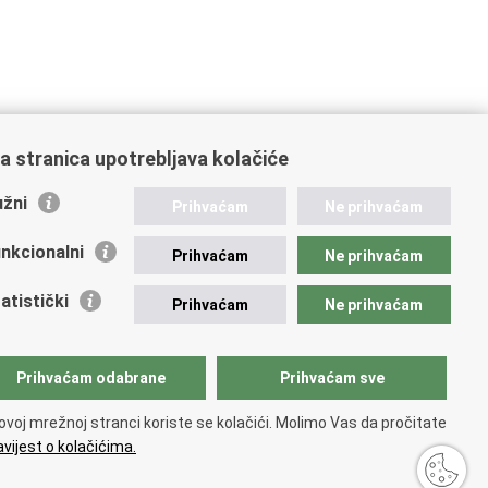
a stranica upotrebljava kolačiće
žni
Prihvaćam
Ne prihvaćam
nkcionalni
Prihvaćam
Ne prihvaćam
atistički
Prihvaćam
Ne prihvaćam
Prihvaćam odabrane
Prihvaćam sve
ovoj mrežnoj stranci koriste se kolačići. Molimo Vas da pročitate
vijest o kolačićima.