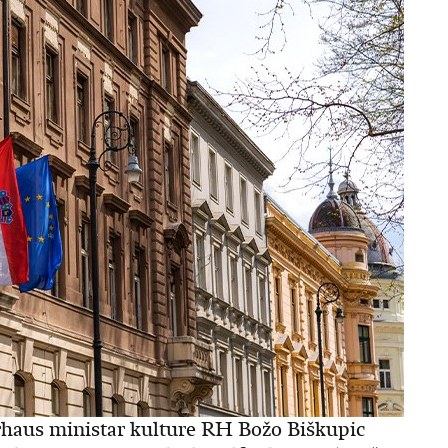
erhaus ministar kulture RH Božo Biškupic