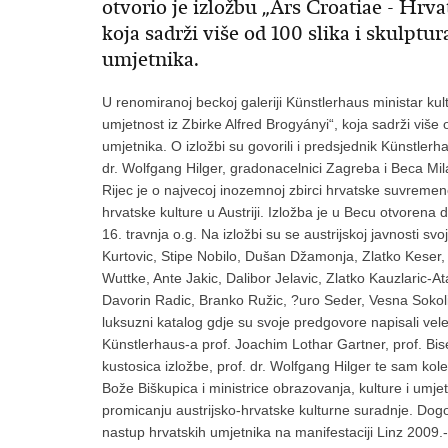
otvorio je izložbu „Ars Croatiae - Hrva
koja sadrži više od 100 slika i skulpt
umjetnika.
U renomiranoj beckoj galeriji Künstlerhaus ministar ku
umjetnost iz Zbirke Alfred Brogyányi“, koja sadrži više 
umjetnika. O izložbi su govorili i predsjednik Künstler
dr. Wolfgang Hilger, gradonacelnici Zagreba i Beca Mil
Rijec je o najvecoj inozemnoj zbirci hrvatske suvremene u
hrvatske kulture u Austriji. Izložba je u Becu otvorena 
16. travnja o.g. Na izložbi su se austrijskoj javnosti sv
Kurtovic, Stipe Nobilo, Dušan Džamonja, Zlatko Keser, P
Wuttke, Ante Jakic, Dalibor Jelavic, Zlatko Kauzlaric-At
Davorin Radic, Branko Ružic, ?uro Seder, Vesna Sokolic, 
luksuzni katalog gdje su svoje predgovore napisali vel
Künstlerhaus-a prof. Joachim Lothar Gartner, prof. Bis
kustosica izložbe, prof. dr. Wolfgang Hilger te sam kole
Bože Biškupica i ministrice obrazovanja, kulture i umje
promicanju austrijsko-hrvatske kulturne suradnje. Dogovo
nastup hrvatskih umjetnika na manifestaciji Linz 2009.