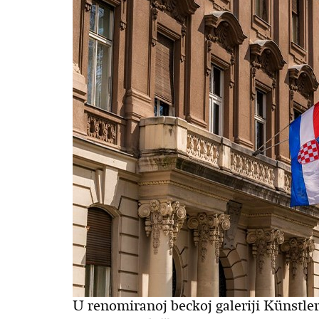
U renomiranoj beckoj galeriji Künstl