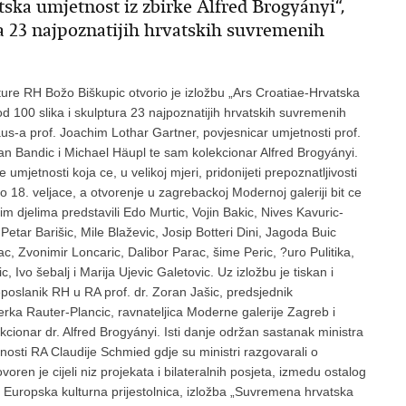
tska umjetnost iz zbirke Alfred Brogyányi“,
ura 23 najpoznatijih hrvatskih suvremenih
lture RH Božo Biškupic otvorio je izložbu „Ars Croatiae-Hrvatska
od 100 slika i skulptura 23 najpoznatijih hrvatskih suvremenih
haus-a prof. Joachim Lothar Gartner, povjesnicar umjetnosti prof.
an Bandic i Michael Häupl te sam kolekcionar Alfred Brogyányi.
mjetnosti koja ce, u velikoj mjeri, pridonijeti prepoznatljivosti
do 18. veljace, a otvorenje u zagrebackoj Modernoj galeriji bit ce
ojim djelima predstavili Edo Murtic, Vojin Bakic, Nives Kavuric-
etar Barišic, Mile Blaževic, Josip Botteri Dini, Jagoda Buic
ac, Zvonimir Loncaric, Dalibor Parac, šime Peric, ?uro Pulitika,
Ivo šebalj i Marija Ujevic Galetovic. Uz izložbu je tiskan i
eposlanik RH u RA prof. dr. Zoran Jašic, predsjednik
erka Rauter-Plancic, ravnateljica Moderne galerije Zagreb i
kcionar dr. Alfred Brogyányi. Isti danje održan sastanak ministra
tnosti RA Claudije Schmied gdje su ministri razgovarali o
ren je cijeli niz projekata i bilateralnih posjeta, izmedu ostalog
- Europska kulturna prijestolnica, izložba „Suvremena hrvatska