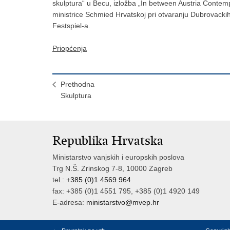
skulptura“ u Becu, izložba „In between Austria Contemp
ministrice Schmied Hrvatskoj pri otvaranju Dubrovackih 
Festspiel-a.
Priopćenja
Prethodna
Skulptura
Republika Hrvatska
Ministarstvo vanjskih i europskih poslova
Trg N.Š. Zrinskog 7-8, 10000 Zagreb
tel.:
+385 (0)1 4569 964
fax: +385 (0)1 4551 795, +385 (0)1 4920 149
E-adresa:
ministarstvo@mvep.hr