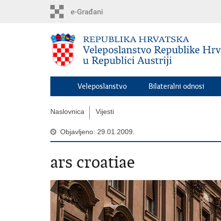
Preskoči
na
glavni
sadržaj
Veleposlanstvo
Bilateralni odnosi
Naslovnica
Vijesti
Objavljeno: 29.01.2009.
ars croatiae