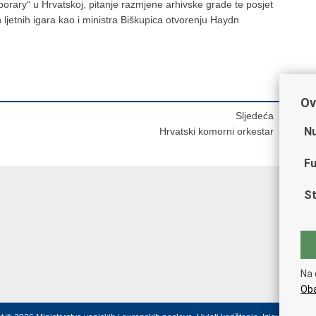
orary“ u Hrvatskoj, pitanje razmjene arhivske grade te posjet
ljetnih igara kao i ministra Biškupica otvorenju Haydn
Ov
Sljedeća
Nu
Hrvatski komorni orkestar
Fu
St
Na 
Oba