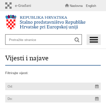
Preskoči
na
Naslovna
English
glavni
sadržaj
Vijesti i najave
Filtrirajte vijesti: