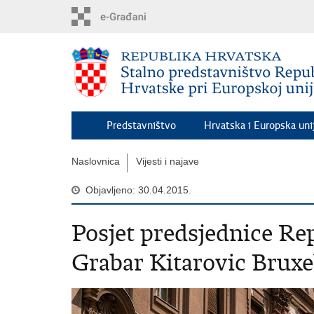
Preskoči
na
glavni
sadržaj
Predstavništvo
Hrvatska i Europska uni
Naslovnica
Vijesti i najave
Objavljeno: 30.04.2015.
Posjet predsjednice Re
Grabar Kitarovic Bruxe