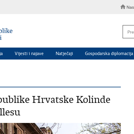
Nas
ja
Vijesti i najave
Natječaji
Gospodarska diplomacija
publike Hrvatske Kolinde
llesu