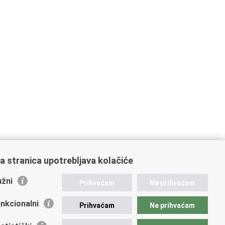
a stranica upotrebljava kolačiće
žni
Prihvaćam
Ne prihvaćam
nkcionalni
Prihvaćam
Ne prihvaćam