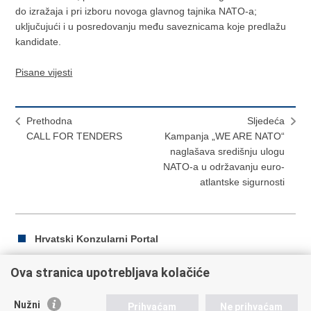
do izražaja i pri izboru novoga glavnog tajnika NATO-a;
uključujući i u posredovanju među saveznicama koje predlažu
kandidate.
Pisane vijesti
Prethodna
Sljedeća
CALL FOR TENDERS
Kampanja „WE ARE NATO“
naglašava središnju ulogu
NATO-a u održavanju euro-
atlantske sigurnosti
Hrvatski Konzularni Portal
Ova stranica upotrebljava kolačiće
Ispiši
Podijeli
Podijeli
Nužni
Prihvaćam
Ne prihvaćam