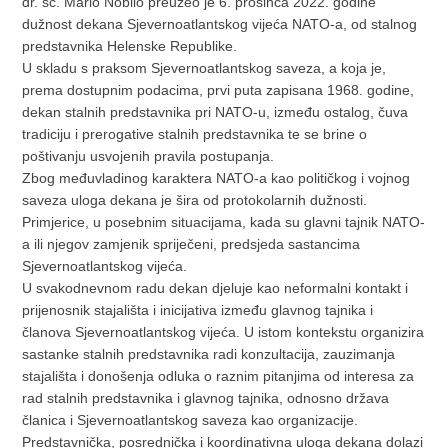
dr. sc. Mario Nobilo preuzeo je 6. prosinca 2022. godine
dužnost dekana Sjevernoatlantskog vijeća NATO-a, od stalnog
predstavnika Helenske Republike.
U skladu s praksom Sjevernoatlantskog saveza, a koja je,
prema dostupnim podacima, prvi puta zapisana 1968. godine,
dekan stalnih predstavnika pri NATO-u, između ostalog, čuva
tradiciju i prerogative stalnih predstavnika te se brine o
poštivanju usvojenih pravila postupanja.
Zbog međuvladinog karaktera NATO-a kao političkog i vojnog
saveza uloga dekana je šira od protokolarnih dužnosti.
Primjerice, u posebnim situacijama, kada su glavni tajnik NATO-
a ili njegov zamjenik spriječeni, predsjeda sastancima
Sjevernoatlantskog vijeća.
U svakodnevnom radu dekan djeluje kao neformalni kontakt i
prijenosnik stajališta i inicijativa između glavnog tajnika i
članova Sjevernoatlantskog vijeća. U istom kontekstu organizira
sastanke stalnih predstavnika radi konzultacija, zauzimanja
stajališta i donošenja odluka o raznim pitanjima od interesa za
rad stalnih predstavnika i glavnog tajnika, odnosno država
članica i Sjevernoatlantskog saveza kao organizacije.
Predstavnička, posrednička i koordinativna uloga dekana dolazi