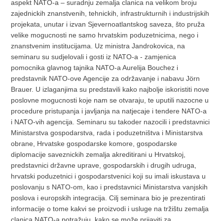
aspekt NATO-a – suradnju zemalja clanica na velikom broju
zajednickih znanstvenih, tehnickih, infrastrukturnih i industrijskih
projekata, unutar i izvan Sjevernoatlantskog saveza, što pruža
velike mogucnosti ne samo hrvatskim poduzetnicima, nego i
znanstvenim institucijama. Uz ministra Jandrokovica, na
seminaru su sudjelovali i gosti iz NATO-a - zamjenica
pomocnika glavnog tajnika NATO-a Aurelija Bouchez i
predstavnik NATO-ove Agencije za održavanje i nabavu Jörn
Brauer. U izlaganjima su predstavili kako najbolje iskoristiti nove
poslovne mogucnosti koje nam se otvaraju, te uputili nazocne u
procedure pristupanja i javljanja na natjecaje i tendere NATO-a
i NATO-vih agencija. Seminaru su takoder nazocili i predstavnici
Ministarstva gospodarstva, rada i poduzetništva i Ministarstva
obrane, Hrvatske gospodarske komore, gospodarske
diplomacije saveznickih zemalja akreditirani u Hrvatskoj,
predstavnici državne uprave, gospodarskih i drugih udruga,
hrvatski poduzetnici i gospodarstvenici koji su imali iskustava u
poslovanju s NATO-om, kao i predstavnici Ministarstva vanjskih
poslova i europskih integracija. Cilj seminara bio je prezentirati
informacije o tome kakvi se proizvodi i usluge na tržištu zemalja
clanica NATO-a potražuju, kako se može prijaviti za