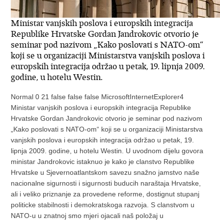
Ministar vanjskih poslova i europskih integracija
Republike Hrvatske Gordan Jandrokovic otvorio je
seminar pod nazivom „Kako poslovati s NATO-om“
koji se u organizaciji Ministarstva vanjskih poslova i
europskih integracija održao u petak, 19. lipnja 2009.
godine, u hotelu Westin.
Normal 0 21 false false false MicrosoftInternetExplorer4
Ministar vanjskih poslova i europskih integracija Republike
Hrvatske Gordan Jandrokovic otvorio je seminar pod nazivom
„Kako poslovati s NATO-om“ koji se u organizaciji Ministarstva
vanjskih poslova i europskih integracija održao u petak, 19.
lipnja 2009. godine, u hotelu Westin. U uvodnom dijelu govora
ministar Jandrokovic istaknuo je kako je clanstvo Republike
Hrvatske u Sjevernoatlantskom savezu snažno jamstvo naše
nacionalne sigurnosti i sigurnosti buducih naraštaja Hrvatske,
ali i veliko priznanje za provedene reforme, dostignut stupanj
politicke stabilnosti i demokratskoga razvoja. S clanstvom u
NATO-u u znatnoj smo mjeri ojacali naš položaj u