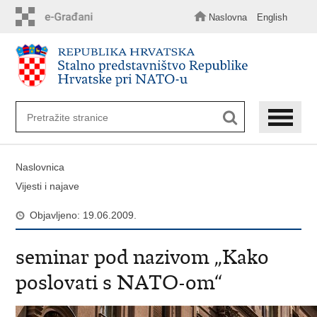
Preskoči
na
Naslovna
English
glavni
sadržaj
Naslovnica
Vijesti i najave
Objavljeno: 19.06.2009.
seminar pod nazivom „Kako
poslovati s NATO-om“