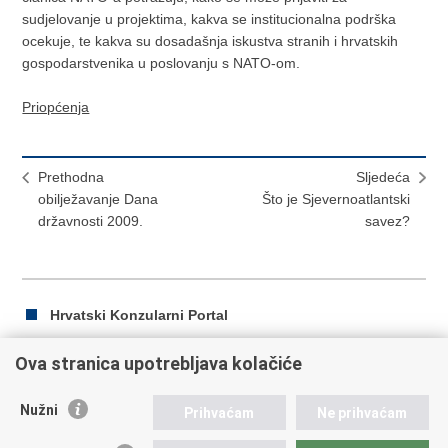
sudjelovanje u projektima, kakva se institucionalna podrška
ocekuje, te kakva su dosadašnja iskustva stranih i hrvatskih
gospodarstvenika u poslovanju s NATO-om.
Priopćenja
Prethodna
Sljedeća
obilježavanje Dana
Što je Sjevernoatlantski
državnosti 2009.
savez?
Hrvatski Konzularni Portal
Ova stranica upotrebljava kolačiće
Ispiši
Podijeli
Podijeli
Nužni
Prihvaćam
Ne prihvaćam
stranicu
na
na