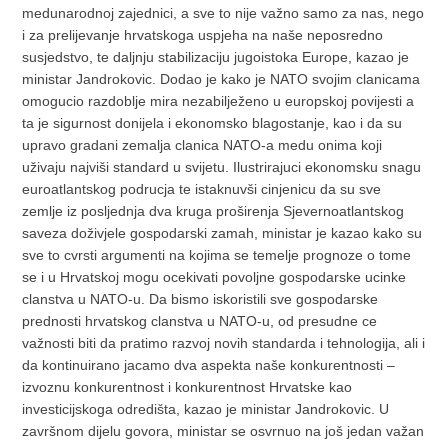
medunarodnoj zajednici, a sve to nije važno samo za nas, nego
i za prelijevanje hrvatskoga uspjeha na naše neposredno
susjedstvo, te daljnju stabilizaciju jugoistoka Europe, kazao je
ministar Jandrokovic. Dodao je kako je NATO svojim clanicama
omogucio razdoblje mira nezabilježeno u europskoj povijesti a
ta je sigurnost donijela i ekonomsko blagostanje, kao i da su
upravo gradani zemalja clanica NATO-a medu onima koji
uživaju najviši standard u svijetu. Ilustrirajuci ekonomsku snagu
euroatlantskog podrucja te istaknuvši cinjenicu da su sve
zemlje iz posljednja dva kruga proširenja Sjevernoatlantskog
saveza doživjele gospodarski zamah, ministar je kazao kako su
sve to cvrsti argumenti na kojima se temelje prognoze o tome
se i u Hrvatskoj mogu ocekivati povoljne gospodarske ucinke
clanstva u NATO-u. Da bismo iskoristili sve gospodarske
prednosti hrvatskog clanstva u NATO-u, od presudne ce
važnosti biti da pratimo razvoj novih standarda i tehnologija, ali i
da kontinuirano jacamo dva aspekta naše konkurentnosti –
izvoznu konkurentnost i konkurentnost Hrvatske kao
investicijskoga odredišta, kazao je ministar Jandrokovic. U
završnom dijelu govora, ministar se osvrnuo na još jedan važan