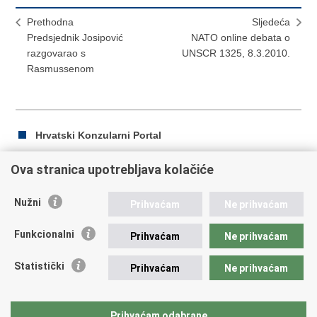
Prethodna
Sljedeća
Predsjednik Josipović
NATO online debata o
razgovarao s
UNSCR 1325, 8.3.2010.
Rasmussenom
Hrvatski Konzularni Portal
Ova stranica upotrebljava kolačiće
Ispiši
Podijeli
Podijeli
Nužni
Prihvaćam
Ne prihvaćam
stranicu
na
na
Republika Hrvatska
Facebooku
Twitteru
Funkcionalni
Prihvaćam
Ne prihvaćam
Ministarstvo vanjskih i europskih poslova
Statistički
Prihvaćam
Ne prihvaćam
Trg N.Š. Zrinskog 7-8, 10000 Zagreb
tel.:
+385 (0)1 4569 964
fax: +385 (0)1 4551 795, +385 (0)1 4920 149
Prihvaćam odabrane