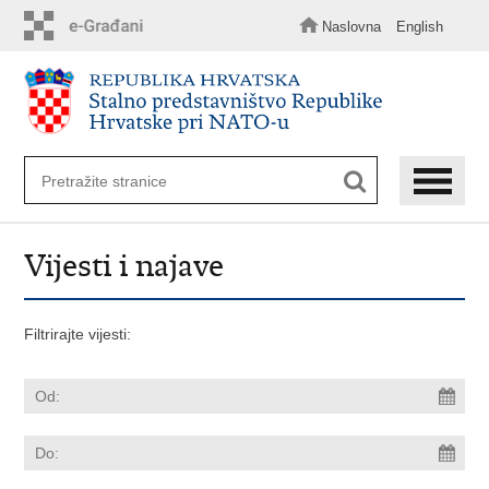
Preskoči
na
Naslovna
English
glavni
sadržaj
Vijesti i najave
Filtrirajte vijesti: