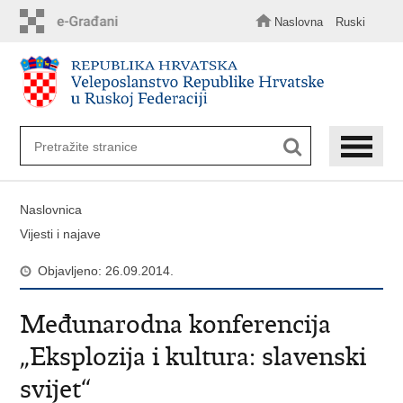
Preskoči
na
Naslovna
Ruski
glavni
sadržaj
Naslovnica
Vijesti i najave
Objavljeno: 26.09.2014.
Međunarodna konferencija
„Eksplozija i kultura: slavenski
svijet“