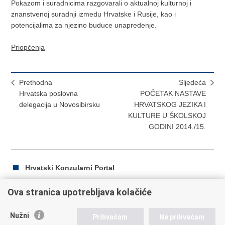
Pokazom i suradnicima razgovarali o aktualnoj kulturnoj i
znanstvenoj suradnji izmedu Hrvatske i Rusije, kao i
potencijalima za njezino buduce unapredenje.
Priopćenja
Prethodna
Sljedeća
Hrvatska poslovna
POČETAK NASTAVE
delegacija u Novosibirsku
HRVATSKOG JEZIKA I
KULTURE U ŠKOLSKOJ
GODINI 2014./15.
Hrvatski Konzularni Portal
Ova stranica upotrebljava kolačiće
Ispiši
Podijeli
Podijeli
Nužni
Prihvaćam
Ne prihvaćam