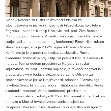
Clanovi Katedre za rusku književnost Odsjeka za
istocnoslavenske jezike i književnosti Filozofskoga fakulteta u
Zagrebu – akademik Josip Užarevic, red. prof. Živa Bencic-
Primc, izv. prof. Jasmina Vojvodic i viša asist. Ivana Peruško –
sudjelovali su na medunarodnoj konferenciji Eksplozija i kultura:
slavenski svijet, koja je 23.-25. rujna održana u Moskvi.
Konferenciju je organizirao Institut za slavistiku Ruske
akademije znanosti (RAN), Odjel za povijest kulture slavenskih
naroda. Tom prigodom predstojnica Katedre za rusku
književnost, izv. prof. Jasmina Vojvodic, je takoder dogovorila i
precizirala okvire buduce službene suradnje Odsjeka za
istocnoslavenske jezike i književnosti, odnosno Filozofskoga
fakulteta Sveucilišta u Zagrebu s Institutom za slavistiku Ruske
akademije znanosti. Više o konferenciji procitajte na:
http://www.inslav.ru/sobytiya/1872-2014-vzryv-i-kultura. Tijekom
boravka u Moskvi hrvatski znanstvenici posjetili su
Veleposlanstvo Republike Hrvatske i s veleposlanikom Igorom