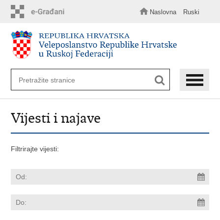
Preskoči
na
Naslovna
Ruski
glavni
sadržaj
Vijesti i najave
Filtrirajte vijesti: