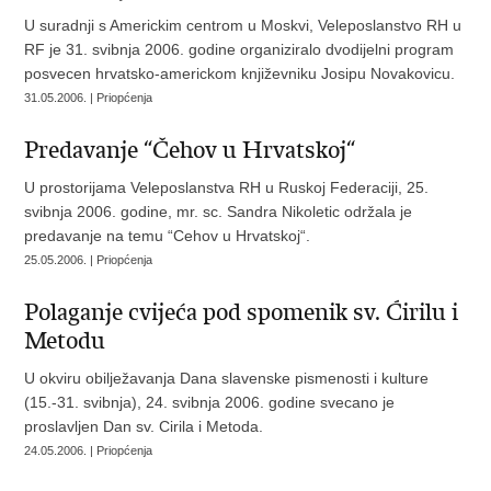
U suradnji s Americkim centrom u Moskvi, Veleposlanstvo RH u
RF je 31. svibnja 2006. godine organiziralo dvodijelni program
posvecen hrvatsko-americkom književniku Josipu Novakovicu.
31.05.2006. | Priopćenja
Predavanje “Čehov u Hrvatskoj“
U prostorijama Veleposlanstva RH u Ruskoj Federaciji, 25.
svibnja 2006. godine, mr. sc. Sandra Nikoletic održala je
predavanje na temu “Cehov u Hrvatskoj“.
25.05.2006. | Priopćenja
Polaganje cvijeća pod spomenik sv. Ćirilu i
Metodu
U okviru obilježavanja Dana slavenske pismenosti i kulture
(15.-31. svibnja), 24. svibnja 2006. godine svecano je
proslavljen Dan sv. Cirila i Metoda.
24.05.2006. | Priopćenja