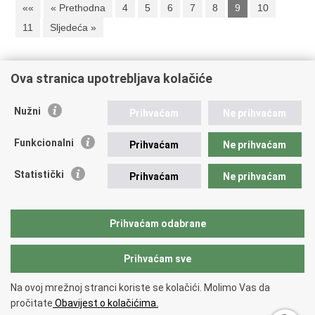
««
« Prethodna
4
5
6
7
8
9
10
11
Sljedeća »
Ova stranica upotrebljava kolačiće
Republika Hrvatska
Ministarstvo vanjskih i europskih poslova
Nužni
Prihvaćam
Ne prihvaćam
Trg N.Š. Zrinskog 7-8, 10000 Zagreb
tel.:
+385 (0)1 4569 964
Funkcionalni
Prihvaćam
Ne prihvaćam
fax: +385 (0)1 4551 795, +385 (0)1 4920 149
E-adresa:
ministarstvo@mvep.hr
Statistički
Prihvaćam
Ne prihvaćam
Pristup informacijama
Prihvaćam odabrane
Katalog investicijskih projekata
Prihvaćam sve
Povratak na vrh
Na ovoj mrežnoj stranci koriste se kolačići. Molimo Vas da
Copyright © 2026 Ministarstvo vanjskih i europskih poslova.
Uvjeti
pročitate
Obavijest o kolačićima.
korištenja
.
Izjava o pristupačnosti
.