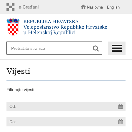
Preskoči
na
Naslovna
English
glavni
sadržaj
Vijesti
Filtrirajte vijesti: