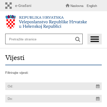
Preskoči
na
Naslovna
English
glavni
sadržaj
Vijesti
Filtrirajte vijesti: