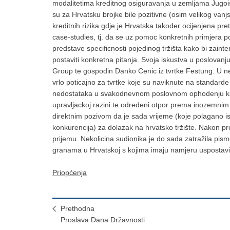
modalitetima kreditnog osiguravanja u zemljama Jugo
su za Hrvatsku brojke bile pozitivne (osim velikog vanj
kreditnih rizika gdje je Hrvatska takoder ocijenjena pret
case-studies, tj. da se uz pomoc konkretnih primjera po
predstave specificnosti pojedinog tržišta kako bi zaintere
postaviti konkretna pitanja. Svoja iskustva u poslovan
Group te gospodin Danko Cenic iz tvrtke Festung. U ne
vrlo poticajno za tvrtke koje su naviknute na standarde
nedostataka u svakodnevnom poslovnom ophodenju kao 
upravljackoj razini te odredeni otpor prema inozemnim t
direktnim pozivom da je sada vrijeme (koje polagano is
konkurencija) za dolazak na hrvatsko tržište. Nakon pre
prijemu. Nekolicina sudionika je do sada zatražila pi
granama u Hrvatskoj s kojima imaju namjeru uspostavit
Priopćenja
Prethodna
Proslava Dana Državnosti