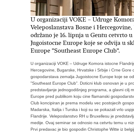
U organizaciji VOKE – Udruge Komora i
Veleposlanstava Bosne i Hercegovine, 
održano je 16. lipnja u Gentu cetvrto 
Jugoistocne Europe koje se odvija u s
Europe "Southeast Europe Club".
U organizaciji VOKE – Udruge Komora istocne Flandrij
Hercegovine, Bugarske, Hrvatske i Srbije i Crne Gore o
gospodarstava zemalja Jugoistocne Europe koje se od
"Southeast Europe Club". Doticni klub osnovan je u pro
predstavljanje jednogodišnjeg programa, a glavni cilj 
Europe pred publikom koju cine flamanski gospodarstven
Club koncipiran je prema modelu vec postojecih gospod
Madarska, Italija i Turska i koji su se pokazali vrlo u
Flandrije. Veleposlanstvo RH u Bruxellesu je predstavl
medije. Ovaj seminar se odnosio na cetvrtu temu u nizu
Prvi predavac je bio gospodin Christophe Witte iz belg