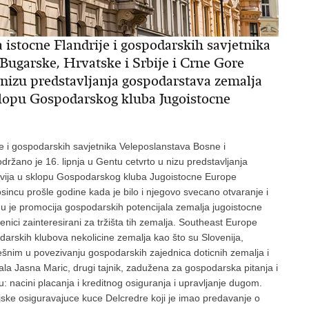
stocne Flandrije i gospodarskih savjetnika
Bugarske, Hrvatske i Srbije i Crne Gore
u nizu predstavljanja gospodarstava zemalja
klopu Gospodarskog kluba Jugoistocne
e i gospodarskih savjetnika Veleposlanstava Bosne i
držano je 16. lipnja u Gentu cetvrto u nizu predstavljanja
vija u sklopu Gospodarskog kluba Jugoistocne Europe
sincu prošle godine kada je bilo i njegovo svecano otvaranje i
mu je promocija gospodarskih potencijala zemalja jugoistocne
ici zainteresirani za tržišta tih zemalja. Southeast Europe
arskih klubova nekolicine zemalja kao što su Slovenija,
spješnim u povezivanju gospodarskih zajednica doticnih zemalja i
jala Jasna Maric, drugi tajnik, zadužena za gospodarska pitanja i
: nacini placanja i kreditnog osiguranja i upravljanje dugom.
ijske osiguravajuce kuce Delcredre koji je imao predavanje o