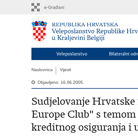
Preskoči
na
glavni
sadržaj
Veleposlanstvo
Bilateralni odn
Naslovnica
Vijesti
Objavljeno: 16.06.2005.
Sudjelovanje Hrvatske
Europe Club" s temom "
kreditnog osiguranja i