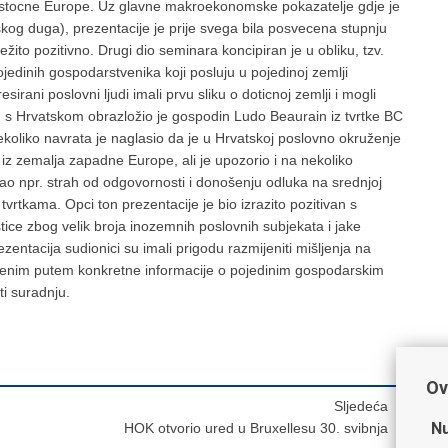
istocne Europe. Uz glavne makroekonomske pokazatelje gdje je
skog duga), prezentacije je prije svega bila posvecena stupnju
ežito pozitivno. Drugi dio seminara koncipiran je u obliku, tzv.
jedinih gospodarstvenika koji posluju u pojedinoj zemlji
sirani poslovni ljudi imali prvu sliku o doticnoj zemlji i mogli
ju s Hrvatskom obrazložio je gospodin Ludo Beaurain iz tvrtke BC
koliko navrata je naglasio da je u Hrvatskoj poslovno okruženje
 iz zemalja zapadne Europe, ali je upozorio i na nekoliko
npr. strah od odgovornosti i donošenju odluka na srednjoj
vrtkama. Opci ton prezentacije je bio izrazito pozitivan s
tice zbog velik broja inozemnih poslovnih subjekata i jake
zentacija sudionici su imali prigodu razmijeniti mišljenja na
smenim putem konkretne informacije o pojedinim gospodarskim
i suradnju.
Ov
Sljedeća
Nu
HOK otvorio ured u Bruxellesu 30. svibnja