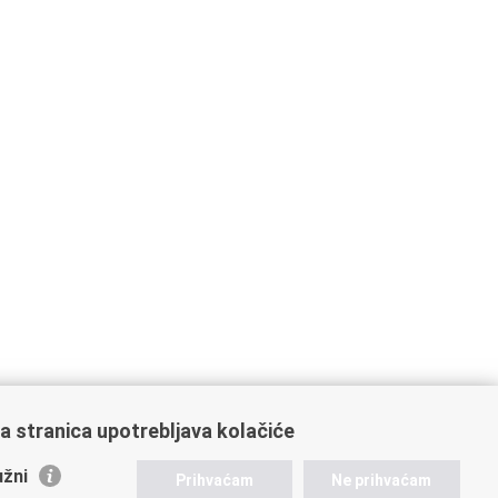
a stranica upotrebljava kolačiće
žni
Prihvaćam
Ne prihvaćam