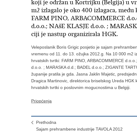
koji je održan u Kortrijku (Belgija) u 
m2 izlagalo je oko 400 izlagaca, medu k
FARM PINO, ARBACOMMERCE d.o.o.
d.o.o.; NAšE KLASJE d.o.o. ; MARAS
ciji je nastup organizirala HGK.
Veleposlanik Boris Grigic posjetio je sajam prehrambene
vremenu od 11. do 13. ožujka 2012.g. Na 10 000 m2 izla
hrvatskih tvrtki: FARM PINO, ARBACOMMERCE d.o.o.;
d.o.o. ; MARASKA d.d.; BADEL d.o.o.; ZIGANTE TARTUFI 
županije pratila je gda. Jasna Jaklin Majetic, predsjed
Dragica Martinovic, direktorica briselskog Ureda HGK 
hrvatskih tvrtki o poslovnim mogucnostima u Belgiji.
Priopćenja
Prethodna
Sajam prehrambene industrije TAVOLA 2012