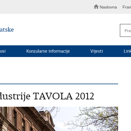
Naslovna
Fran
osi
Konzularne informacije
Vijesti
Lin
dustrije TAVOLA 2012