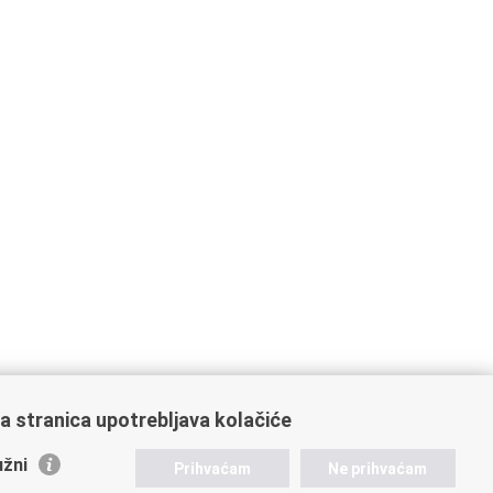
a stranica upotrebljava kolačiće
žni
Prihvaćam
Ne prihvaćam