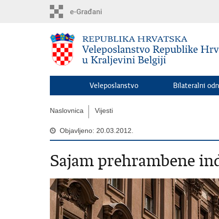
Preskoči
na
glavni
sadržaj
Veleposlanstvo
Bilateralni odn
Naslovnica
Vijesti
Objavljeno: 20.03.2012.
Sajam prehrambene in