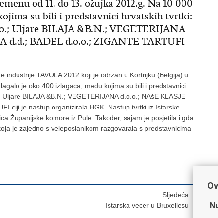
vremenu od 11. do 13. ožujka 2012.g. Na 10 000
ojima su bili i predstavnici hrvatskih tvrtki:
; Uljare BILAJA &B.N.; VEGETERIJANA
KA d.d.; BADEL d.o.o.; ZIGANTE TARTUFI
 industrije TAVOLA 2012 koji je održan u Kortrijku (Belgija) u
galo je oko 400 izlagaca, medu kojima su bili i predstavnici
 Uljare BILAJA &B.N.; VEGETERIJANA d.o.o.; NAšE KLASJE
ciji je nastup organizirala HGK. Nastup tvrtki iz Istarske
nica Županijske komore iz Pule. Takoder, sajam je posjetila i gda.
koja je zajedno s veleposlanikom razgovarala s predstavnicima
Ov
Sljedeća
Nu
Istarska vecer u Bruxellesu