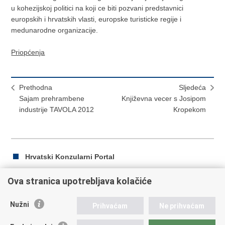
u kohezijskoj politici na koji ce biti pozvani predstavnici
europskih i hrvatskih vlasti, europske turisticke regije i
medunarodne organizacije.
Priopćenja
Prethodna
Sljedeća
Sajam prehrambene
Književna vecer s Josipom
industrije TAVOLA 2012
Kropekom
Hrvatski Konzularni Portal
Ova stranica upotrebljava kolačiće
Ispiši
Podijeli
Podijeli
Nužni
Prihvaćam
Ne prihvaćam
stranicu
na
na