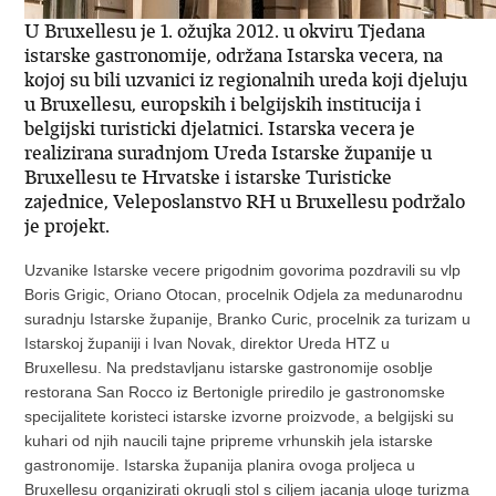
U Bruxellesu je 1. ožujka 2012. u okviru Tjedana
istarske gastronomije, održana Istarska vecera, na
kojoj su bili uzvanici iz regionalnih ureda koji djeluju
u Bruxellesu, europskih i belgijskih institucija i
belgijski turisticki djelatnici. Istarska vecera je
realizirana suradnjom Ureda Istarske županije u
Bruxellesu te Hrvatske i istarske Turisticke
zajednice, Veleposlanstvo RH u Bruxellesu podržalo
je projekt.
Uzvanike Istarske vecere prigodnim govorima pozdravili su vlp
Boris Grigic, Oriano Otocan, procelnik Odjela za medunarodnu
suradnju Istarske županije, Branko Curic, procelnik za turizam u
Istarskoj županiji i Ivan Novak, direktor Ureda HTZ u
Bruxellesu. Na predstavljanu istarske gastronomije osoblje
restorana San Rocco iz Bertonigle priredilo je gastronomske
specijalitete koristeci istarske izvorne proizvode, a belgijski su
kuhari od njih naucili tajne pripreme vrhunskih jela istarske
gastronomije. Istarska županija planira ovoga proljeca u
Bruxellesu organizirati okrugli stol s ciljem jacanja uloge turizma