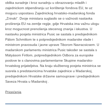
oblika suradnje i kroz suradnju u obrazovanju mladih i
zajednickom stipendiranju uz korištenje fondova EU, te uz
mogucu uspostavu Zajednickog hrvatsko-madarskog fonda
„Zrinski“. Dvoje ministara suglasilo se o važnosti nastavka
proširenja EU na zemlje regije, gdje Hrvatska ima važnu ulogu
kroz mogucnost prenošenja stecenog znanja i iskustva. U
nastavku posjeta ministrica Pusic se sastala s predsjednikom
Pálom Schmittom te s potpredsjednikom madarske vlade i
ministrom pravosuda i javne uprave Tiborom Navracsicsem. U
madarskom parlamentu ministrica Pusic takoder se sastala s
Mátyásom Firtlom, potpredsjednikom Odbora za europske
poslove te s clanovima parlamentarne Skupine madarsko-
hrvatskog prijateljstva. Na kraju službenog posjeta ministrica se
susrela s predstavnicima hrvatske zajednice u Madarskoj,
predsjednikom Hrvatske državne samouprave i predsjednikom
Saveza Hrvata u Madarskoj .
Priopćenja