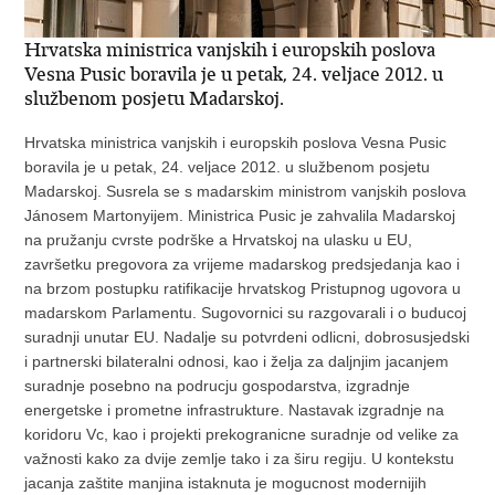
Hrvatska ministrica vanjskih i europskih poslova
Vesna Pusic boravila je u petak, 24. veljace 2012. u
službenom posjetu Madarskoj.
Hrvatska ministrica vanjskih i europskih poslova Vesna Pusic
boravila je u petak, 24. veljace 2012. u službenom posjetu
Madarskoj. Susrela se s madarskim ministrom vanjskih poslova
Jánosem Martonyijem. Ministrica Pusic je zahvalila Madarskoj
na pružanju cvrste podrške a Hrvatskoj na ulasku u EU,
završetku pregovora za vrijeme madarskog predsjedanja kao i
na brzom postupku ratifikacije hrvatskog Pristupnog ugovora u
madarskom Parlamentu. Sugovornici su razgovarali i o buducoj
suradnji unutar EU. Nadalje su potvrdeni odlicni, dobrosusjedski
i partnerski bilateralni odnosi, kao i želja za daljnjim jacanjem
suradnje posebno na podrucju gospodarstva, izgradnje
energetske i prometne infrastrukture. Nastavak izgradnje na
koridoru Vc, kao i projekti prekogranicne suradnje od velike za
važnosti kako za dvije zemlje tako i za širu regiju. U kontekstu
jacanja zaštite manjina istaknuta je mogucnost modernijih