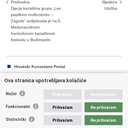
Prethodna
Sljedeća
Djecja kazališna grupa „Les
Izložba
papillons multicolores –
Zagreb“ sudjelovala je na 6.
Medunarodnom
frankofonom kazališnom
festivalu u Budimpešti
Hrvatski Konzularni Portal
Ova stranica upotrebljava kolačiće
Ispiši
Podijeli
Podijeli
Nužni
Prihvaćam
Ne prihvaćam
stranicu
na
na
Republika Hrvatska
Facebooku
Twitteru
Funkcionalni
Prihvaćam
Ne prihvaćam
Ministarstvo vanjskih i europskih poslova
Statistički
Prihvaćam
Ne prihvaćam
Trg N.Š. Zrinskog 7-8, 10000 Zagreb
tel.:
+385 (0)1 4569 964