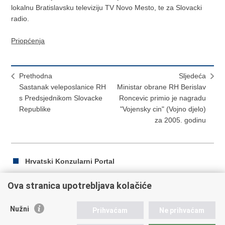
lokalnu Bratislavsku televiziju TV Novo Mesto, te za Slovacki
radio.
Priopćenja
Prethodna
Sljedeća
Sastanak veleposlanice RH
Ministar obrane RH Berislav
s Predsjednikom Slovacke
Roncevic primio je nagradu
Republike
"Vojensky cin" (Vojno djelo)
za 2005. godinu
Hrvatski Konzularni Portal
Ova stranica upotrebljava kolačiće
Ispiši
Podijeli
Podijeli
Nužni
Prihvaćam
Ne prihvaćam
stranicu
na
na