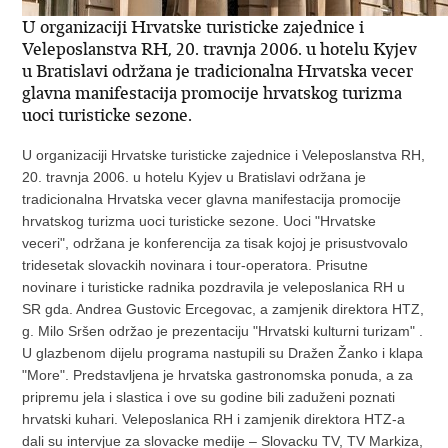
U organizaciji Hrvatske turisticke zajednice i
Veleposlanstva RH, 20. travnja 2006. u hotelu Kyjev
u Bratislavi održana je tradicionalna Hrvatska vecer
glavna manifestacija promocije hrvatskog turizma
uoci turisticke sezone.
U organizaciji Hrvatske turisticke zajednice i Veleposlanstva RH,
20. travnja 2006. u hotelu Kyjev u Bratislavi održana je
tradicionalna Hrvatska vecer glavna manifestacija promocije
hrvatskog turizma uoci turisticke sezone. Uoci "Hrvatske
veceri", održana je konferencija za tisak kojoj je prisustvovalo
tridesetak slovackih novinara i tour-operatora. Prisutne
novinare i turisticke radnika pozdravila je veleposlanica RH u
SR gda. Andrea Gustovic Ercegovac, a zamjenik direktora HTZ,
g. Milo Sršen održao je prezentaciju "Hrvatski kulturni turizam" .
U glazbenom dijelu programa nastupili su Dražen Žanko i klapa
"More". Predstavljena je hrvatska gastronomska ponuda, a za
pripremu jela i slastica i ove su godine bili zaduženi poznati
hrvatski kuhari. Veleposlanica RH i zamjenik direktora HTZ-a
dali su intervjue za slovacke medije – Slovacku TV, TV Markiza,