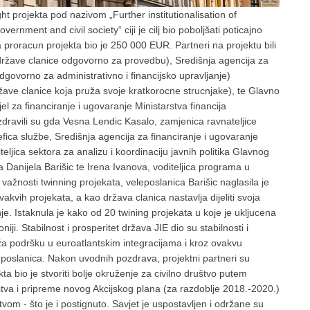
t projekta pod nazivom „Further institutionalisation of
nment and civil society“ ciji je cilj bio poboljšati poticajno
 a proracun projekta bio je 250 000 EUR. Partneri na projektu bili
 države clanice odgovorno za provedbu), Središnja agencija za
odgovorno za administrativno i financijsko upravljanje)
države clanice koja pruža svoje kratkorocne strucnjake), te Glavno
jel za financiranje i ugovaranje Ministarstva financija
zdravili su gda Vesna Lendic Kasalo, zamjenica ravnateljice
ica službe, Središnja agencija za financiranje i ugovaranje
eljica sektora za analizu i koordinaciju javnih politika Glavnog
a Danijela Barišic te Irena Ivanova, voditeljica programa u
 važnosti twinning projekata, veleposlanica Barišic naglasila je
kvih projekata, a kao država clanica nastavlja dijeliti svoja
e. Istaknula je kako od 20 twining projekata u koje je ukljucena
iji. Stabilnost i prosperitet država JIE dio su stabilnosti i
ža podršku u euroatlantskim integracijama i kroz ovakvu
leposlanica. Nakon uvodnih pozdrava, projektni partneri su
ekta bio je stvoriti bolje okruženje za civilno društvo putem
štva i pripreme novog Akcijskog plana (za razdoblje 2018.-2020.)
vom - što je i postignuto. Savjet je uspostavljen i održane su