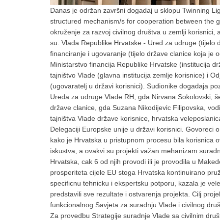
Danas je održan završni dogadaj u sklopu Twinning Ligh
structured mechanism/s for cooperation between the gover
okruženje za razvoj civilnog društva u zemlji korisnici,
su: Vlada Republike Hrvatske - Ured za udruge (tijelo
financiranje i ugovaranje (tijelo države clanice koja je 
Ministarstvo financija Republike Hrvatske (institucija 
tajništvo Vlade (glavna institucija zemlje korisnice) i Od
(ugovaratelj u državi korisnici). Sudionike dogadaja po
Ureda za udruge Vlade RH, gda Nirvana Sokolovski, šef
države clanice, gda Suzana Nikodijevic Filipovska, vodit
tajništva Vlade države korisnice, hrvatska veleposlanic
Delegaciji Europske unije u državi korisnici. Govoreci o
kako je Hrvatska u pristupnom procesu bila korisnica ova
iskustva, a ovakvi su projekti važan mehanizam suradnj
Hrvatska, cak 6 od njih provodi ili je provodila u Makedon
prosperiteta cijele EU stoga Hrvatska kontinuirano pru
specificnu tehnicku i ekspertsku potporu, kazala je ve
predstavili sve rezultate i ostvarenja projekta. Cilj proj
funkcionalnog Savjeta za suradnju Vlade i civilnog dru
Za provedbu Strategije suradnje Vlade sa civilnim društ