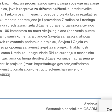
lan kroz inkluzivni proces javnog savjetovanja i ocekuje usvajanje
nica, javnih rasprava za državne službenike, predstavnike
va. Tijekom osam mjeseci provedbe projekta brojni rezultati su
 dokumenata pripremljeno je i provedeno 7 radionica i treninga
ka (predstavnici tijela državne uprave, organizacija civilnog
o na 106 komentara na nacrt Akcijskog plana (dobivenih putem
ela i pisanih komentara clanova Savjeta za razvoj civilnoga
svih relevantnih podataka o projektu, Savjetu i Odjelu za
u priopcenja za javnost izvještaji s projektnih aktivnosti
ranicama Ureda za udruge Vlade RH za suradnju s nevladinim
izacijama civilnoga društva države korisnice napravljena je
i iz projekta (izvor: https://udruge.gov.hr/vijesti/odrzan-
er-institutionalisation-of-structured-mechanism-s-for-
y/4833)
Sljedeća
Sastanak s nacelnikom GS ARM
Ov