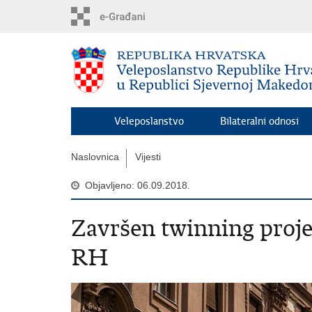
Preskoči
na
glavni
sadržaj
Veleposlanstvo
Bilateralni odnosi
Naslovnica
Vijesti
Objavljeno: 06.09.2018.
Završen twinning proje
RH