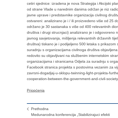
cetiri sjednice: izradena je nova Strategija i Akcijski p
od strane Vlade u narednim danima održan je niz radio
javne uprave i predstavnike organizacija civilnog društ
ostvareni: analizirano je i / ili proizvedeno više od 25
održano je 30 sastanaka s više od 400 relevantnih dioni
društva i drugi strucnjaci) analizirano je i odgovoren
javnog savjetovanja, mišljenja relevantnih državnih tij
društva) tiskano je i podijeljeno 500 letaka s prikazom 
suradnju s organizacijama civilnoga društva objavljena s
redovito su objavljivani na službenim internetskim st
organizacijama i stranicama Odjela za suradnju s organ
Facebook stranica projekta s postovima vezanim za vijest
zavrsni-dogadjaj-u-sklopu-twinning-light-projekta-furth
cooperation-between-the-government-and-civil-societ
Priopćenja
Prethodna
Medunarodna konferencija „Stabilizirajuci efekti