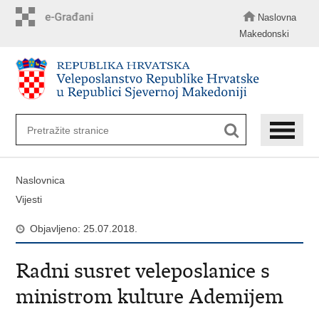
Preskoči
na
Naslovna
glavni
Makedonski
sadržaj
Naslovnica
Vijesti
Objavljeno: 25.07.2018.
Radni susret veleposlanice s
ministrom kulture Ademijem