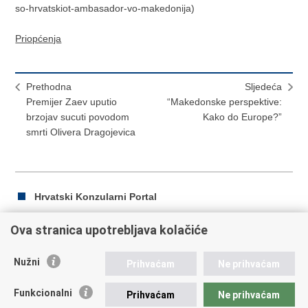
so-hrvatskiot-ambasador-vo-makedonija)
Priopćenja
Prethodna
Sljedeća
Premijer Zaev uputio
“Makedonske perspektive:
brzojav sucuti povodom
Kako do Europe?”
smrti Olivera Dragojevica
Hrvatski Konzularni Portal
Ova stranica upotrebljava kolačiće
Ispiši
Podijeli
Podijeli
Nužni
Prihvaćam
Ne prihvaćam
stranicu
na
na
Republika Hrvatska
Facebooku
Twitteru
Funkcionalni
Prihvaćam
Ne prihvaćam