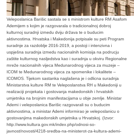
Veleposlanica Barišic sastala se s ministrom kulture RM Asafom
Ademijem s kojim je razgovarala o tradicionalnoj dobroj
kulturnoj suradnji izmedu dviju država te o buducim
aktivnostima. Hrvatska i Makedonija potpisale su peti Program
suradnje za razdoblje 2016-2019, a postoji i intenzivna i
uspješna suradnja izmedu nacionalnih komisija na podrucju
zaštite kulturnog nasljedstva kao i suradnja u okviru Regionalne
mreže nacionalnih vijeca Medunarodnog vijeca za muzeje –
ICOM te Medunarodnog vijeca za spomenike i lokalitete –
ICOMOS. Tijekom sastanka naglašena je i odlicna suradnja
Ministarstva kulture RM te Veleposlanstva RH u Makedoniji u
realizaciji projekata i gostovanja makedonskih i hrvatskih
umjetnika na brojnim manifestacijama u obje zemlje. Ministar
Ademi i veleposlanica Barišic razgovarali su o buducim
aktivnostima, a ministar Ademi informirao je veleposlanicu o
gostovanjima makedonskih umjetnika u Hrvatskoj. (Izvor:
http://www.kultura.gov.mk/index.php/odnosi-so-
javnost/novosti/4218-sredba-na-ministerot-za-kultura-ademi-