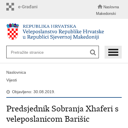
Preskoči
na
Naslovna
glavni
Makedonski
sadržaj
Naslovnica
Vijesti
Objavljeno: 30.08.2019.
Predsjednik Sobranja Xhaferi s
veleposlanicom Barišic