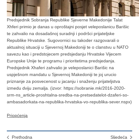
Predsjednik Sobranja Republike Sjeverne Makedonije Talat
Xhferi primio je danas u oproštajni posjet veleposlanicu Barišic
te zahvalio na dosadašnoj suradnji i podršci prijateljske
Republike Hrvatske. Sugovornici su takoder razgovarali o
aktualnoj situaciji u Sjevernoj Makedoniji te o clanstvu u NATO
savezu kao i predstojecem predsjedanju Hrvatske Vijecem
Europske Unije te programu i prioritetima predsjedanja.
Predsjednik Xhaferi zahvalio je veleposlanici Barišic na
uspješnom mandatu u Sjevernoj Makedoniji te joj urucio
priznanje za posvecenost u jacanju i snaženju prijateljstva
izmedu dviju zemalja. (izvor: https://sobranie.mk/2016-2020-
srm-ns_article-proshtalna-sredba-na-pretsedatelot-dzaferi-so-
ambasadorkata-na-republika-hrvatska-vo-republika-sever.nspx)
Priopćenja
Prethodna
Sljedeća