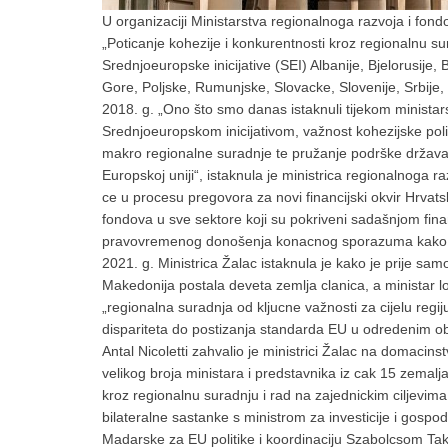
U organizaciji Ministarstva regionalnoga razvoja i fon
„Poticanje kohezije i konkurentnosti kroz regionalnu sur
Srednjoeuropske inicijative (SEI) Albanije, Bjelorusije
Gore, Poljske, Rumunjske, Slovacke, Slovenije, Srbije, U
2018. g. „Ono što smo danas istaknuli tijekom ministars
Srednjoeuropskom inicijativom, važnost kohezijske polit
makro regionalne suradnje te pružanje podrške držav
Europskoj uniji“, istaknula je ministrica regionalnoga 
ce u procesu pregovora za novi financijski okvir Hrvat
fondova u sve sektore koji su pokriveni sadašnjom fin
pravovremenog donošenja konacnog sporazuma kako bi
2021. g. Ministrica Žalac istaknula je kako je prije sa
Makedonija postala deveta zemlja clanica, a ministar 
„regionalna suradnja od kljucne važnosti za cijelu regi
dispariteta do postizanja standarda EU u odredenim ob
Antal Nicoletti zahvalio je ministrici Žalac na domacinst
velikog broja ministara i predstavnika iz cak 15 zemalja
kroz regionalnu suradnju i rad na zajednickim ciljevim
bilateralne sastanke s ministrom za investicije i gosp
Madarske za EU politike i koordinaciju Szabolcsom T