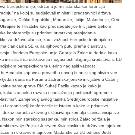
dova Europske unije, održana je ministarska konferencija
adnju“ na kojoj su sudjelovali ministri i predstavnici država
, Bugarske, Ceške Republike, Madarske, Italije, Makedonije, Crne
krajine te Hrvatske kao predsjedateljice Inicijative tijekom
ke konferencije su prioriteti hrvatskog presjedanja
ike za države clanice, kao i važnost Europske teritorijalne i
ama clanicama SEI-a na njihovom putu prema clanstvu u
razvoja i fondova Europske unije Gabrijela Žalac te dodala kako
ska inzistirati na održavanju mogucnosti ulaganja sredstava iz EU
ancijskom perspektivom te ujedno naglasiti važnost
 Hrvatska zapocela provedbu novog financijskog okvira vec
mo tjedan dana na Forumu Jadransko-jonske inicijative u Cataniji,
lokalne samouprave RM Suhejl Fazliu kazao je kako je
ju, kako s aspekta razvoja i nadilaženja postojecih ogromnih
lastima“. Zamjenik glavnog tajnika Srednjoeuropske inicijative
vu i organizaciji konferencije te istaknuo kako je prisustvo
, dokaz porasta aktivnog ukljucivanja zemalja clanica inicijative
a. Nakon ministarskog sastanka, ministrica Žalac održala je
odarski razvoje Poljske Jerzyem Kwiecinskim te državnim tajnikom
akácsem i državnom tajnicom Madarske za EU odnose Judit