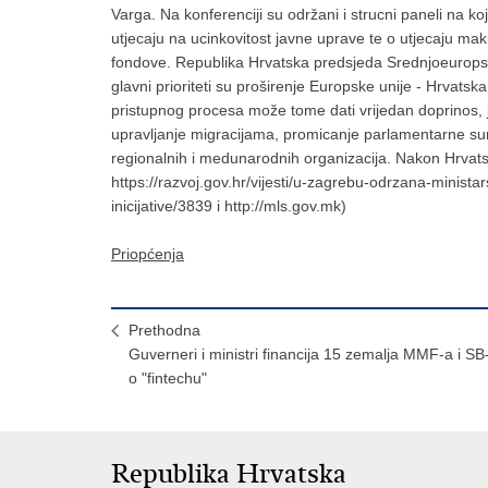
Varga. Na konferenciji su održani i strucni paneli na ko
utjecaju na ucinkovitost javne uprave te o utjecaju makr
fondove. Republika Hrvatska predsjeda Srednjoeuropsko
glavni prioriteti su proširenje Europske unije - Hrvats
pristupnog procesa može tome dati vrijedan doprinos, 
upravljanje migracijama, promicanje parlamentarne sura
regionalnih i medunarodnih organizacija. Nakon Hrvatsk
https://razvoj.gov.hr/vijesti/u-zagrebu-odrzana-minist
inicijative/3839 i http://mls.gov.mk)
Priopćenja
Prethodna
Guverneri i ministri financija 15 zemalja MMF-a i SB
o "fintechu"
Republika Hrvatska