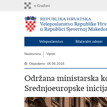
Preskoči
na
glavni
sadržaj
Veleposlanstvo
Bilateralni odnosi
Naslovnica
Vijesti
Objavljeno: 06.06.2018.
Održana ministarska ko
Srednjoeuropske inicija