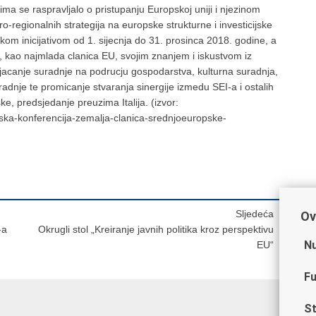
jima se raspravljalo o pristupanju Europskoj uniji i njezinom
o-regionalnih strategija na europske strukturne i investicijske
m inicijativom od 1. sijecnja do 31. prosinca 2018. godine, a
ka, kao najmlada clanica EU, svojim znanjem i iskustvom iz
jacanje suradnje na podrucju gospodarstva, kulturna suradnja,
dnje te promicanje stvaranja sinergije izmedu SEI-a i ostalih
e, predsjedanje preuzima Italija. (izvor:
arska-konferencija-zemalja-clanica-srednjoeuropske-
Sljedeća
Ov
-a
Okrugli stol „Kreiranje javnih politika kroz perspektivu
Nu
EU“
Fu
St