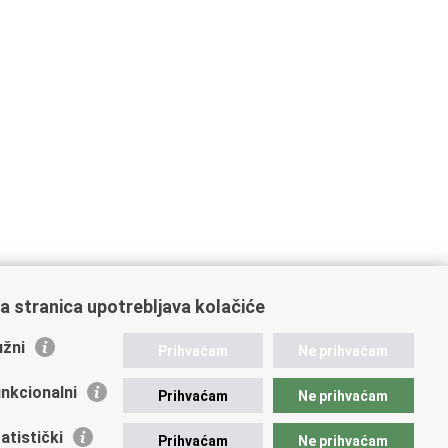
a stranica upotrebljava kolačiće
žni
Prihvaćam
Ne prihvaćam
nkcionalni
Prihvaćam
Ne prihvaćam
atistički
Prihvaćam
Ne prihvaćam