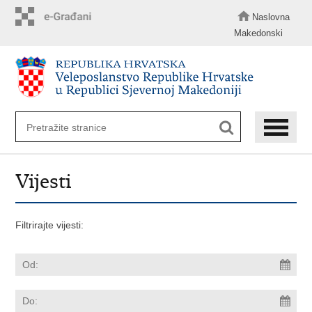
Preskoči
na
Naslovna
glavni
Makedonski
sadržaj
Vijesti
Filtrirajte vijesti: