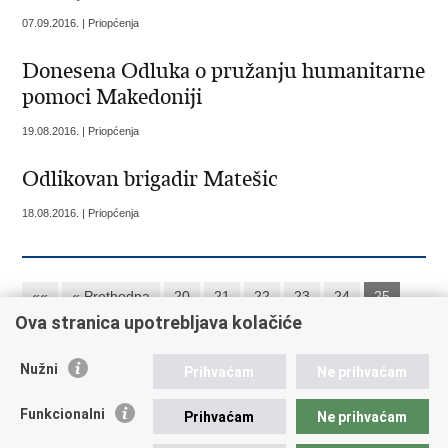
07.09.2016. | Priopćenja
Donesena Odluka o pružanju humanitarne
pomoci Makedoniji
19.08.2016. | Priopćenja
Odlikovan brigadir Matešic
18.08.2016. | Priopćenja
««
« Prethodna
20
21
22
23
24
25
Ova stranica upotrebljava kolačiće
26
27
28
29
Sljedeća »
»»
Nužni
Prihvaćam
Ne prihvaćam
Republika Hrvatska
Funkcionalni
Prihvaćam
Ne prihvaćam
Ministarstvo vanjskih i europskih poslova