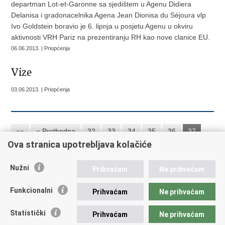
departman Lot-et-Garonne sa sjedištem u Agenu Didiera
Delanisa i gradonacelnika Agena Jean Dionisa du Séjoura vlp
Ivo Goldstein boravio je 6. lipnja u posjetu Agenu u okviru
aktivnosti VRH Pariz na prezentiranju RH kao nove clanice EU.
06.06.2013. | Priopćenja
Vize
03.06.2013. | Priopćenja
««
« Prethodna
32
33
34
35
36
37
Ova stranica upotrebljava kolačiće
38
39
40
41
Sljedeća »
Nužni
Prihvaćam
Ne prihvaćam
Republika Hrvatska
Funkcionalni
Prihvaćam
Ne prihvaćam
Ministarstvo vanjskih i europskih poslova
Statistički
Prihvaćam
Ne prihvaćam
Trg N.Š. Zrinskog 7-8, 10000 Zagreb