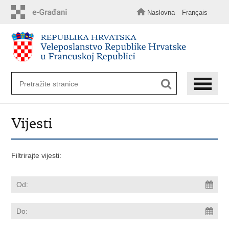
Preskoči
na
Naslovna
Français
glavni
sadržaj
Vijesti
Filtrirajte vijesti: