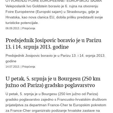
OTVORENJU FOIRE EUROPÉENNE- EUROPSKOG SAJMA
Veleposlanik Ivo Goldstein boravio je 6. rujna na otvorenju
Foire Européenne (Europski sajam) u Strasbourgu, gdje je
Hrvatska, kao nova clanica EU, dobila priliku predstaviti svoje
turisticke potencijale.
06.09.2013. | Priopćenja
Predsjednik Josipovic boravio je u Parizu
13. i 14. srpnja 2013. godine
Predsjednik Josipovic boravio je u Parizu 13. i 14. srpnja 2013.
godine
14.07.2013. | Priopćenja
U petak, 5. srpnja je u Bourgesu (250 km
južno od Pariza) gradsko poglavarstvo
U petak, 5. srpnja je u Bourgesu (250 km južno od Pariza)
gradsko poglavarstvo zajedno s Francusko-hrvatskim društvom
prijateljstva za departman France-Cher te Europskim pokretom
za France-Cher organiziralo podizanje hrvatske zastave na