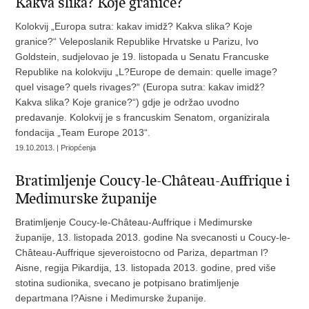
Kakva slika? Koje granice?“
Kolokvij „Europa sutra: kakav imidž? Kakva slika? Koje
granice?“ Veleposlanik Republike Hrvatske u Parizu, Ivo
Goldstein, sudjelovao je 19. listopada u Senatu Francuske
Republike na kolokviju „L?Europe de demain: quelle image?
quel visage? quels rivages?“ (Europa sutra: kakav imidž?
Kakva slika? Koje granice?“) gdje je održao uvodno
predavanje. Kolokvij je s francuskim Senatom, organizirala
fondacija „Team Europe 2013“.
19.10.2013. | Priopćenja
Bratimljenje Coucy-le-Château-Auffrique i
Medimurske županije
Bratimljenje Coucy-le-Château-Auffrique i Medimurske
županije, 13. listopada 2013. godine Na svecanosti u Coucy-le-
Château-Auffrique sjeveroistocno od Pariza, departman l?
Aisne, regija Pikardija, 13. listopada 2013. godine, pred više
stotina sudionika, svecano je potpisano bratimljenje
departmana l?Aisne i Medimurske županije.