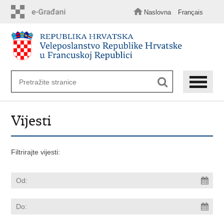
Preskoči
na
Naslovna
Français
glavni
sadržaj
Vijesti
Filtrirajte vijesti: