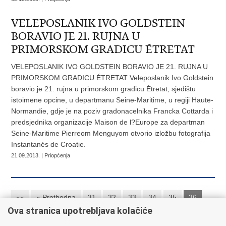
VELEPOSLANIK IVO GOLDSTEIN
BORAVIO JE 21. RUJNA U
PRIMORSKOM GRADICU ÉTRETAT
VELEPOSLANIK IVO GOLDSTEIN BORAVIO JE 21. RUJNA U
PRIMORSKOM GRADICU ÉTRETAT Veleposlanik Ivo Goldstein
boravio je 21. rujna u primorskom gradicu Étretat, sjedištu
istoimene opcine, u departmanu Seine-Maritime, u regiji Haute-
Normandie, gdje je na poziv gradonacelnika Francka Cottarda i
predsjednika organizacije Maison de l?Europe za departman
Seine-Maritime Pierreom Menguyom otvorio izložbu fotografija
Instantanés de Croatie.
21.09.2013. | Priopćenja
««
« Prethodna
31
32
33
34
35
36
Ova stranica upotrebljava kolačiće
37
38
39
40
Sljedeća »
»»