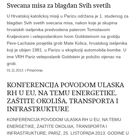
Svecana misa za blagdan Svih svetih
U Hrvatskoj katolickoj misiji u Parizu održana je 1. studenog za
blagdan Svih svetih svecana misa, nakon koje je skupina
hrvatskih iseljenika predvodena paterom Tomislavom
Kraljevicem i veleposlanikom Ivom Goldsteinom na groblju
Pere-Lachaise posjetila grob Mate Kolica, hrvatskog iseljenika
koji je ubijen 1981. u Parizu u eksploziji automobila-bombe. U
ime VRH Pariz veleposlanik Goldstein je položio vijenac na
grob.
01.11.2013. | Priopćenja
KONFERENCIJA POVODOM ULASKA
RH U EU, NA TEMU ENERGETIKE,
ZAŠTITE OKOLIŠA, TRANSPORTA I
INFRASTRUKTURE
KONFERENCIJA POVODOM ULASKA RH U EU, NA TEMU
ENERGETIKE, ZAšTITE OKOLIšA, TRANSPORTA I
INFRASTRUKTURE, PARIZ, 25. LISTOPADA 2013. GODINE U