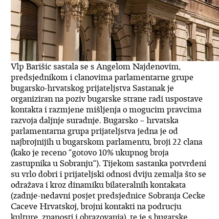
Vlp Barišic sastala se s Angelom Najdenovim,
predsjednikom i clanovima parlamentarne grupe
bugarsko-hrvatskog prijateljstva Sastanak je
organiziran na poziv bugarske strane radi uspostave
kontakta i razmjene mišljenja o mogucim pravcima
razvoja daljnje suradnje. Bugarsko – hrvatska
parlamentarna grupa prijateljstva jedna je od
najbrojnijih u bugarskom parlamentu, broji 22 clana
(kako je receno “gotovo 10% ukupnog broja
zastupnika u Sobranju“). Tijekom sastanka potvrdeni
su vrlo dobri i prijateljski odnosi dviju zemalja što se
odražava i kroz dinamiku bilateralnih kontakata
(zadnje-nedavni posjet predsjednice Sobranja Cecke
Caceve Hrvatskoj, brojni kontakti na podrucju
kulture, znanosti i obrazovanja), te je s bugarske