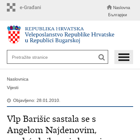
Preskoči
na
Naslovna
glavni
Българјки
sadržaj
Naslovnica
Vijesti
Objavljeno: 28.01.2010.
Vlp Barišic sastala se s
Angelom Najdenovim,