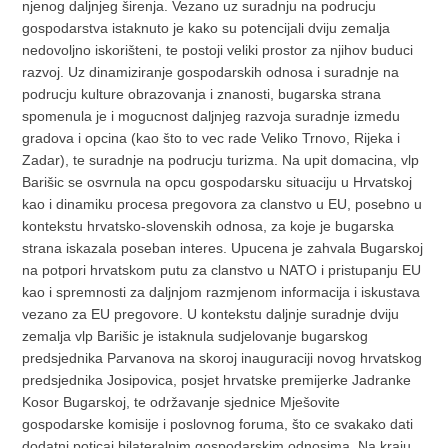
njenog daljnjeg širenja. Vezano uz suradnju na podrucju
gospodarstva istaknuto je kako su potencijali dviju zemalja
nedovoljno iskorišteni, te postoji veliki prostor za njihov buduci
razvoj. Uz dinamiziranje gospodarskih odnosa i suradnje na
podrucju kulture obrazovanja i znanosti, bugarska strana
spomenula je i mogucnost daljnjeg razvoja suradnje izmedu
gradova i opcina (kao što to vec rade Veliko Trnovo, Rijeka i
Zadar), te suradnje na podrucju turizma. Na upit domacina, vlp
Barišic se osvrnula na opcu gospodarsku situaciju u Hrvatskoj
kao i dinamiku procesa pregovora za clanstvo u EU, posebno u
kontekstu hrvatsko-slovenskih odnosa, za koje je bugarska
strana iskazala poseban interes. Upucena je zahvala Bugarskoj
na potpori hrvatskom putu za clanstvo u NATO i pristupanju EU
kao i spremnosti za daljnjom razmjenom informacija i iskustava
vezano za EU pregovore. U kontekstu daljnje suradnje dviju
zemalja vlp Barišic je istaknula sudjelovanje bugarskog
predsjednika Parvanova na skoroj inauguraciji novog hrvatskog
predsjednika Josipovica, posjet hrvatske premijerke Jadranke
Kosor Bugarskoj, te održavanje sjednice Mješovite
gospodarske komisije i poslovnog foruma, što ce svakako dati
dodatni poticaj bilateralnim gospodarskim odnosima. Na kraju