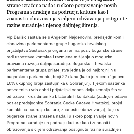
strane izražena nada i u skoro potpisivanje novih
Programa suradnje na podrucju kulture kao i
znanosti i obrazovanja s ciljem održavanja postignute
razine suradnje i njenog daljnjeg širenja.
Vlp Barišic sastala se s Angelom Najdenovim, predsjednikom i
clanovima parlamentarne grupe bugarsko-hrvatskog
prijateljstva Sastanak je organiziran na poziv bugarske strane
radi uspostave kontakta i razmjene mišljenja o mogucim
pravcima razvoja daljnje suradnje. Bugarsko – hrvatska
parlamentarna grupa prijateljstva jedna je od najbrojnijih u
bugarskom parlamentu, broji 22 clana (kako je receno “gotovo
10% ukupnog broja zastupnika u Sobranju“). Tijekom sastanka
potvrdeni su vrlo dobri i prijateljski odnosi dviju zemalja što se
odražava i kroz dinamiku bilateralnih kontakata (zadnje-nedavni
posjet predsjednice Sobranja Cecke Caceve Hrvatskoj, brojni
kontakti na podrucju kulture, znanosti i obrazovanja), te je s
bugarske strane izražena nada i u skoro potpisivanje novih
Programa suradnje na podrucju kulture kao i znanosti i
obrazovanja s ciljem održavanja postignute razine suradnje i