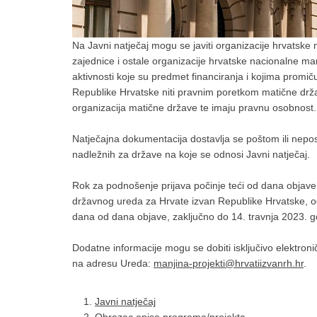
Na Javni natječaj mogu se javiti organizacije hrvatske
zajednice i ostale organizacije hrvatske nacionalne man
aktivnosti koje su predmet financiranja i kojima promiču
Republike Hrvatske niti pravnim poretkom matične drža
organizacija matične države te imaju pravnu osobnost.
Natječajna dokumentacija dostavlja se poštom ili ne
nadležnih za države na koje se odnosi Javni natječaj.
Rok za podnošenje prijava počinje teći od dana objav
državnog ureda za Hrvate izvan Republike Hrvatske, o
dana od dana objave, zaključno do 14. travnja 2023. g
Dodatne informacije mogu se dobiti isključivo elektron
na adresu Ureda:
manjina-projekti@hrvatiizvanrh.hr
.
Javni natječaj
Obrazac opisa programa/projekta