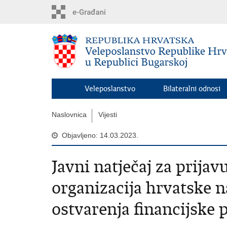
Preskoči
na
glavni
sadržaj
Veleposlanstvo
Bilateralni odnosi
Naslovnica
Vijesti
Objavljeno: 14.03.2023.
Javni natječaj za prija
organizacija hrvatske 
ostvarenja financijske 