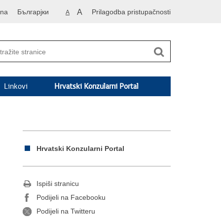
vna
Българјки
A
Prilagodba pristupačnosti
A
Linkovi
Hrvatski Konzularni Portal
Hrvatski Konzularni Portal
Ispiši stranicu
Podijeli na Facebooku
Podijeli na Twitteru