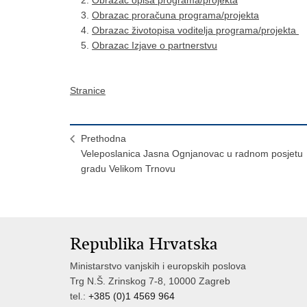
Obrazac proračuna programa/projekta
Obrazac životopisa voditelja programa/projekta
Obrazac Izjave o partnerstvu
Stranice
Prethodna
Veleposlanica Jasna Ognjanovac u radnom posjetu
gradu Velikom Trnovu
Republika Hrvatska
Ministarstvo vanjskih i europskih poslova
Trg N.Š. Zrinskog 7-8, 10000 Zagreb
tel.:
+385 (0)1 4569 964