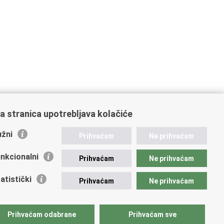
a stranica upotrebljava kolačiće
žni
Prihvaćam
Ne prihvaćam
nkcionalni
Prihvaćam
Ne prihvaćam
atistički
Prihvaćam
Ne prihvaćam
Prihvaćam odabrane
Prihvaćam sve