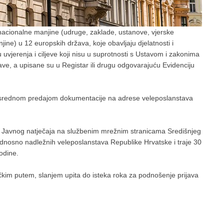
 nacionalne manjine (udruge, zaklade, ustanove, vjerske
jine) u 12 europskih država, koje obavljaju djelatnosti i
 uvjerenja i ciljeve koji nisu u suprotnosti s Ustavom i zakonima
ve, a upisane su u Registar ili drugu odgovarajuću Evidenciju
posrednom predajom dokumentacije na adrese veleposlanstava
e Javnog natječaja na službenim mrežnim stranicama Središnjeg
dnosno nadležnih veleposlanstava Republike Hrvatske i traje 30
odine.
ičkim putem, slanjem upita do isteka roka za podnošenje prijava