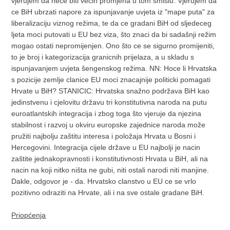
vjerujem da nece biti vecih promjena u tom smislu. Vjerujem da
ce BiH ubrzati napore za ispunjavanje uvjeta iz "mape puta" za
liberalizaciju viznog režima, te da ce gradani BiH od sljedeceg
ljeta moci putovati u EU bez viza, što znaci da bi sadašnji režim
mogao ostati nepromijenjen. Ono što ce se sigurno promijeniti,
to je broj i kategorizacija granicnih prijelaza, a u skladu s
ispunjavanjem uvjeta šengenskog režima. NN: Hoce li Hrvatska
s pozicije zemlje clanice EU moci znacajnije politicki pomagati
Hrvate u BiH? STANICIC: Hrvatska snažno podržava BiH kao
jedinstvenu i cjelovitu državu tri konstitutivna naroda na putu
euroatlantskih integracija i zbog toga što vjeruje da njezina
stabilnost i razvoj u okviru europske zajednice naroda može
pružiti najbolju zaštitu interesa i položaja Hrvata u Bosni i
Hercegovini. Integracija cijele države u EU najbolji je nacin
zaštite jednakopravnosti i konstitutivnosti Hrvata u BiH, ali na
nacin na koji nitko ništa ne gubi, niti ostali narodi niti manjine.
Dakle, odgovor je - da. Hrvatsko clanstvo u EU ce se vrlo
pozitivno odraziti na Hrvate, ali i na sve ostale gradane BiH.
Priopćenja