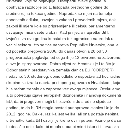
Hrvatske, koje se objavljuje u listopadu svake godine, a
obuhvaca razdoblje od 1. listopada prethodne godine do
sredine rujna tekuce godine. Napredak se mjeri na temelju
donesenih odluka, usvojenih zakona i provedenih mjera, dok
zakoni ili mjere koje su pripremljene ili cekaju parlamentarno
usvajanje, nisu uzete u obzir. Kad je rijec o napretku BiH,
izvješce za ovu godinu konstatira tek ogranicen napredak u
vecini sektora. što se tice napretka Republike Hrvatske, ona je
od pocetka pregovora 2006. do danas otvorila 28 od 33
pregovaracka poglavlja, od cega ih je 12 privremeno zatvoreno,
a sve je ispregovarano. Dobra vijest za Hrvatsku je i to što je
Odbor stalnih predstavnika zemalja clanica EU (COREPER)
nedavno, 30. studenog, donio odluku o uspostavi ad hoc radne
skupine za izradu nacrta pristupnog ugovora s Hrvatskom, koja
bi s radom trebalo da zapocne vec ovoga mjeseca. Ocekujemo,
a to potvrduju izjave europskih dužnosnika i najnoviji dokumenti
EU, da bi pregovori mogli biti završeni do sredine sljedece
godine, te da bi RH mogla postati punopravna clanica Unije do
2012. godine. Dakle, razlika jest velika, ali ona postaje nebitna
u trenutku kada BiH ozbiljnije krene ovim putem. Važno je da se
to desi što prije, kako bi mogla u punoj mjeri iskoristiti hrvatska