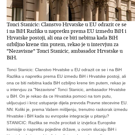
Tonci Stanicic: Clanstvo Hrvatske u EU odrazit ce se
i na BiH Razlika u napretku prema EU izmedu BiH i
Hrvatske postoji, ali ona ce biti nebitna kada BiH
ozbiljno krene tim putem, rekao je u intervjuu za
"Nezavisne" Tonci Stanicic, ambasador Hrvatske u
BiH.
Tonci Stanicic: Clanstvo Hrvatske u EU odrazit ce se i na BiH
Razlika u napretku prema EU izmedu BiH i Hrvatske postoji, ali
ona ce biti nebitna kada BiH ozbiljno krene tim putem, rekao je
u intervjuu za "Nezavisne" Tonci Stanicic, ambasador Hrvatske
u BiH. On je rekao da ce Hrvatska pomoci na tom putu,
ukljucujuci i kroz ustupanje dijela prevoda Pravne stecevine EU.
NN: Koliki je, prema Vašem mišljenju, trenutno raskorak izmedu
Hrvatske i BiH kada su evropske integracije u pitanju?
STANICIC: Razlika se može procitati iz izvješca Europske
komisije o napretku pojedine države, u ovom slucaju BiH i