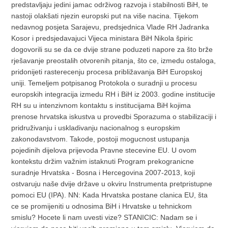
predstavljaju jedini jamac održivog razvoja i stabilnosti BiH, te
nastoji olakšati njezin europski put na više nacina. Tijekom
nedavnog posjeta Sarajevu, predsjednica Vlade RH Jadranka
Kosor i predsjedavajuci Vijeca ministara BiH Nikola špiric
dogovorili su se da ce dvije strane poduzeti napore za što brže
rješavanje preostalih otvorenih pitanja, što ce, izmedu ostaloga,
pridonijeti rasterecenju procesa približavanja BiH Europskoj
uniji. Temeljem potpisanog Protokola o suradnji u procesu
europskih integracija izmedu RH i BiH iz 2003. godine institucije
RH su u intenzivnom kontaktu s institucijama BiH kojima
prenose hrvatska iskustva u provedbi Sporazuma o stabilizaciji i
pridruživanju i uskladivanju nacionalnog s europskim
zakonodavstvom. Takode, postoji mogucnost ustupanja
pojedinih dijelova prijevoda Pravne stecevine EU. U ovom
kontekstu držim važnim istaknuti Program prekogranicne
suradnje Hrvatska - Bosna i Hercegovina 2007-2013, koji
ostvaruju naše dvije države u okviru Instrumenta pretpristupne
pomoci EU (IPA). NN: Kada Hrvatska postane clanica EU, šta
ce se promijeniti u odnosima BiH i Hrvatske u tehnickom
smislu? Hocete li nam uvesti vize? STANICIC: Nadam se i