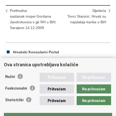
Prethodna
Sljedeća
sastanak mvpei Gordana
Tonci Stanicic: Hrvati su
Jandrokovica s gk RH u BiH,
najslabija karika u BiH
Sarajevo 14.12.2009.
Hrvatski Konzularni Portal
Ova stranica upotrebljava kolačiće
Ispiši
Podijeli
Podijeli
Nužni
Prihvaćam
Ne prihvaćam
stranicu
na
na
Republika Hrvatska
Facebooku
Twitteru
Funkcionalni
Prihvaćam
Ne prihvaćam
Ministarstvo vanjskih i europskih poslova
Statistički
Prihvaćam
Ne prihvaćam
Trg N.Š. Zrinskog 7-8, 10000 Zagreb
tel.:
+385 (0)1 4569 964
fax: +385 (0)1 4551 795, +385 (0)1 4920 149