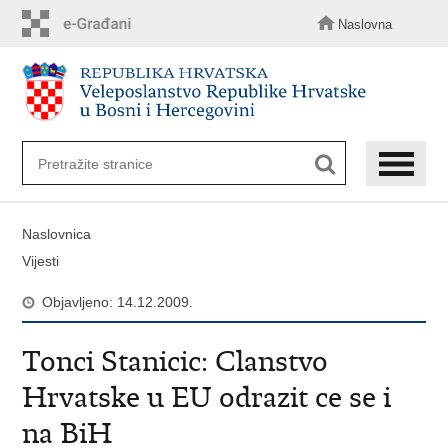
Preskoči
na
Naslovna
glavni
sadržaj
Naslovnica
Vijesti
Objavljeno: 14.12.2009.
Tonci Stanicic: Clanstvo
Hrvatske u EU odrazit ce se i
na BiH