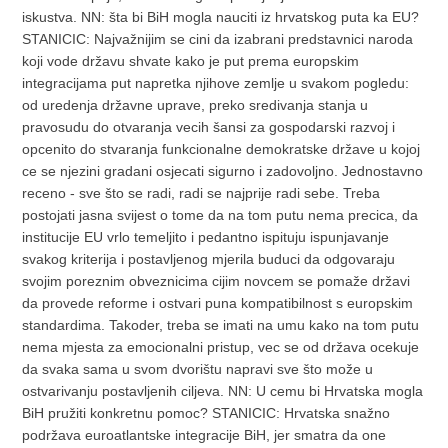
iskustva. NN: šta bi BiH mogla nauciti iz hrvatskog puta ka EU?
STANICIC: Najvažnijim se cini da izabrani predstavnici naroda
koji vode državu shvate kako je put prema europskim
integracijama put napretka njihove zemlje u svakom pogledu:
od uredenja državne uprave, preko sredivanja stanja u
pravosudu do otvaranja vecih šansi za gospodarski razvoj i
opcenito do stvaranja funkcionalne demokratske države u kojoj
ce se njezini gradani osjecati sigurno i zadovoljno. Jednostavno
receno - sve što se radi, radi se najprije radi sebe. Treba
postojati jasna svijest o tome da na tom putu nema precica, da
institucije EU vrlo temeljito i pedantno ispituju ispunjavanje
svakog kriterija i postavljenog mjerila buduci da odgovaraju
svojim poreznim obveznicima cijim novcem se pomaže državi
da provede reforme i ostvari puna kompatibilnost s europskim
standardima. Takoder, treba se imati na umu kako na tom putu
nema mjesta za emocionalni pristup, vec se od država ocekuje
da svaka sama u svom dvorištu napravi sve što može u
ostvarivanju postavljenih ciljeva. NN: U cemu bi Hrvatska mogla
BiH pružiti konkretnu pomoc? STANICIC: Hrvatska snažno
podržava euroatlantske integracije BiH, jer smatra da one