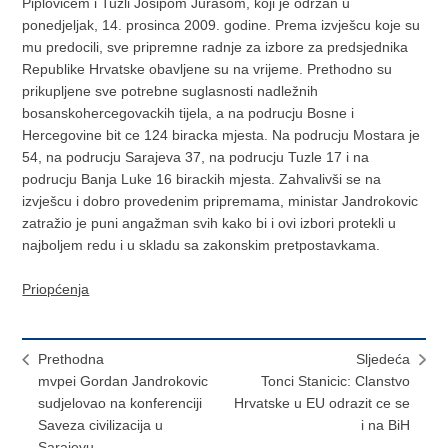
Piplovicem i Tuzli Josipom Jurasom, koji je održan u
ponedjeljak, 14. prosinca 2009. godine. Prema izvješcu koje su
mu predocili, sve pripremne radnje za izbore za predsjednika
Republike Hrvatske obavljene su na vrijeme. Prethodno su
prikupljene sve potrebne suglasnosti nadležnih
bosanskohercegovackih tijela, a na podrucju Bosne i
Hercegovine bit ce 124 biracka mjesta. Na podrucju Mostara je
54, na podrucju Sarajeva 37, na podrucju Tuzle 17 i na
podrucju Banja Luke 16 birackih mjesta. Zahvalivši se na
izvješcu i dobro provedenim pripremama, ministar Jandrokovic
zatražio je puni angažman svih kako bi i ovi izbori protekli u
najboljem redu i u skladu sa zakonskim pretpostavkama.
Priopćenja
Prethodna
Sljedeća
mvpei Gordan Jandrokovic
Tonci Stanicic: Clanstvo
sudjelovao na konferenciji
Hrvatske u EU odrazit ce se
Saveza civilizacija u
i na BiH
Sarajevu