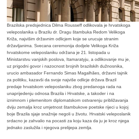
Brazilska predsjednica Dilma Rousseff odlikovala je hrvatskoga
veleposlanika u Brazilu dr. Dragu štambuka Redom Velikoga
Križa, najvišim državnim odlicjem koje se urucuje stranim
državljanima. Svecana ceremonija dodjele Velikoga Križa
hrvatskome veleposlaniku održana je 21. listopada u
Ministarstvu vanjskih poslova, Itamaratyju, a odlikovanje mu je,
uz prigodni govor i nazocnost brojnih brazilskih dužnosnika,
urucio ambasador Fernando Simas Magalhães, državni tajnik
za politiku, kazavši da svoje najviše odlicje država Brazil
predaje hrvatskom veleposlaniku zbog predanoga rada na
unaprijedenju odnosa Brazila i Hrvatske, a takoder i na
iznimnom i plemenitom diplomatskom ostvarenju približavanja
dviju zemalja kroz umjetnost štambukove poetske rijeci u kojoj
boje Brazila sjaje snažnije negoli u životu. Hrvatski veleposlanik
srdacno je zahvalio na pocasti za koju kaza da ju je kroz njega
jednako zaslužila i njegova prelijepa zemlja.