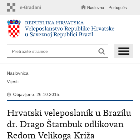
Preskoči
na
Naslovna
Português
glavni
sadržaj
Naslovnica
Vijesti
Objavljeno: 26.10.2015.
Hrvatski veleposlanik u Brazilu
dr. Drago Štambuk odlikovan
Redom Velikoga Križa