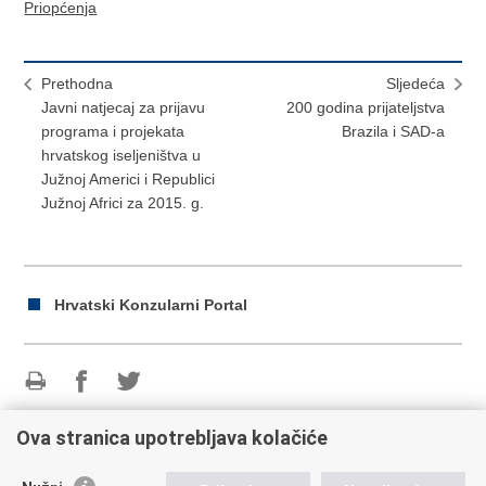
Priopćenja
Prethodna
Sljedeća
Javni natjecaj za prijavu
200 godina prijateljstva
programa i projekata
Brazila i SAD-a
hrvatskog iseljeništva u
Južnoj Americi i Republici
Južnoj Africi za 2015. g.
Hrvatski Konzularni Portal
Ispiši
Podijeli
Podijeli
stranicu
na
na
Ova stranica upotrebljava kolačiće
Republika Hrvatska
Facebooku
Twitteru