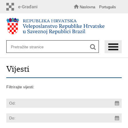
Preskoči
na
Naslovna
Português
glavni
sadržaj
Vijesti
Filtrirajte vijesti: