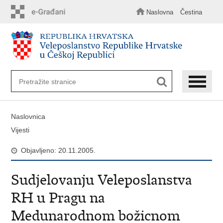
Preskoči
na
Naslovna
Čestina
glavni
sadržaj
Naslovnica
Vijesti
Objavljeno: 20.11.2005.
Sudjelovanju Veleposlanstva
RH u Pragu na
Medunarodnom božicnom