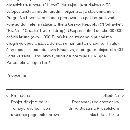
organizirala u hotelu ''Hilton''. Na sajmu je sudjelovalo 56
veleposlanstva i medunarodnih organizacija stacioniranih u
Pragu. Na hrvatskom štandu prodavani su poklon-proizvodi
koje su donirale hrvatske tvrtke u Ceškoj Republici (''Podravke'',
''Kraša'', ''Croatia Trade'' i drugi). Ukupan prihod od oko 30.000
ceških kruna (oko 1.000 Eura) biti ce zajedno s prihodima
drugih veleposlanstava doniran u humanitarne svrhe. Hrvatski
štand posjetile su gda Livia Klausova, supruga predsjednika CR
i gda Zuzana Paroubkova, supruga premijera CR. gda
Paroubekova i gda Brož
Priopćenja
Prethodna
Sljedeća
Posjet djecjem odjlelu
Predavanju veleposlanika
Tomayerove bolnice i
dr. V. Broža na Filozofskom
urucenje prigodnih darova
fakultetu u Plznu