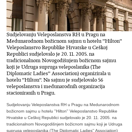
Sudjelovanju Veleposlanstva RH u Pragu na
Medunarodnom božicnom sajmu u hotelu ''Hilton''
Veleposlanstvo Republike Hrvatske u Ceškoj
Republici sudjelovalo je 20. 11. 2005. na
tradicionalnom Novogodišnjem božicnom sajmu
koji je Udruga supruga veleposlanika (The
Diplomatic Ladies'' Association) organizirala u
hotelu ''Hilton''. Na sajmu je sudjelovalo 56
veleposlanstva i medunarodnih organizacija
stacioniranih u Pragu.
Sudjelovanju Veleposlanstva RH u Pragu na Medunarodnom
božicnom sajmu u hotelu ''Hilton'' Veleposlanstvo Republike
Hrvatske u Ceškoj Republici sudjelovalo je 20. 11. 2005. na
tradicionalnom Novogodišnjem božicnom sajmu koji je Udruga
supruga veleposlanika (The Diplomatic Ladies'' Association)