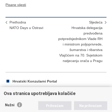
Pisane vijesti
Prethodna
Sljedeća
NATO Days u Ostravi
Hrvatska delegacija
predvođena
potpredsjednikom Vlade RH
i ministrom poljoprivrede,
šumarstva i ribarstva
Vlajčićem na 70. Svjetskom
natjecanju orača u Pragu
Hrvatski Konzularni Portal
Ova stranica upotrebljava kolačiće
Ispiši
Podijeli
Podijeli
Nužni
Prihvaćam
Ne prihvaćam
stranicu
na
na