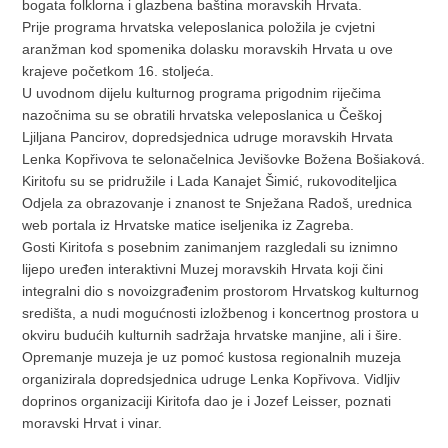
bogata folklorna i glazbena baština moravskih Hrvata.
Prije programa hrvatska veleposlanica položila je cvjetni
aranžman kod spomenika dolasku moravskih Hrvata u ove
krajeve početkom 16. stoljeća.
U uvodnom dijelu kulturnog programa prigodnim riječima
nazočnima su se obratili hrvatska veleposlanica u Češkoj
Ljiljana Pancirov, dopredsjednica udruge moravskih Hrvata
Lenka Kopřivova te selonačelnica Jevišovke Božena Bošiaková.
Kiritofu su se pridružile i Lada Kanajet Šimić, rukovoditeljica
Odjela za obrazovanje i znanost te Snježana Radoš, urednica
web portala iz Hrvatske matice iseljenika iz Zagreba.
Gosti Kiritofa s posebnim zanimanjem razgledali su iznimno
lijepo uređen interaktivni Muzej moravskih Hrvata koji čini
integralni dio s novoizgrađenim prostorom Hrvatskog kulturnog
središta, a nudi mogućnosti izložbenog i koncertnog prostora u
okviru budućih kulturnih sadržaja hrvatske manjine, ali i šire.
Opremanje muzeja je uz pomoć kustosa regionalnih muzeja
organizirala dopredsjednica udruge Lenka Kopřivova. Vidljiv
doprinos organizaciji Kiritofa dao je i Jozef Leisser, poznati
moravski Hrvat i vinar.