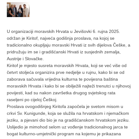
U organizaciji moravskih Hrvata u Jevišovki 6. rujna 2025.
održan je Kiritof, najveća godišnja proslava, na kojoj se
tradicionalno okupljaju moravski Hrvati iz svih dijelova Češke, a
pridružuju im se i gradišćanski Hrvati iz susjednih zemalja,
Austrije i Slovačke.
Kiritof je mjesto susreta moravskih Hrvata, koji se već više od
četvrt stoljeća organizira prve nedjelje u rujnu, kako bi se od
zaborava sačuvala vrijedna kulturna te povijesna baština
moravskih Hrvata i kako bi se obilježili najteži trenutci u njihovoj
povijesti, kad su nakon završetka drugog svjetskog rata
raseljeni po cijeloj Češkoj.
Proslava ovogodišnjeg Kiritofa započela je svetom misom u
crkvi Sv. Kunigunde, koja se služila na hrvatskom i njemačkom
jeziku, a pjevani dio bio je na gradišćanskom hrvatskom jeziku.
Uslijedio je mimohod selom uz vođenje tradicionalnog jarca te
bogat kulturno-umjetnički program na kojemu je prikazana