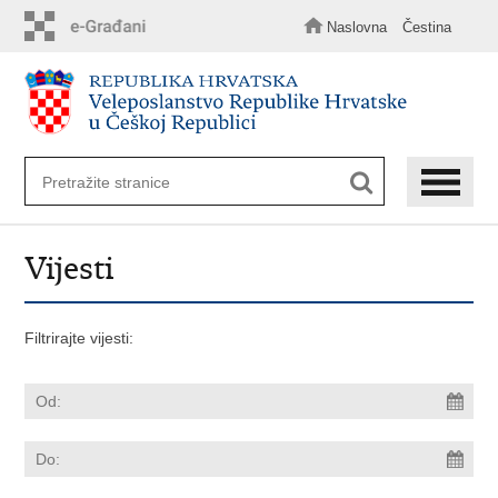
Preskoči
na
Naslovna
Čestina
glavni
sadržaj
Vijesti
Filtrirajte vijesti: