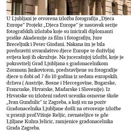
U Ljubljani je otvorena izložba fotografija „Djeca
Europe“ Projekt „Djeca Europe“ je nastavak serije
fotografskih izložaba koje su inicirali diplomanti
praške Akademije za film i fotografiju, Jure
Breceljnik i Peter Giodani. Nakana im je bila
predstaviti stvaralaštvo djece Europe te doživljaj
svijeta koji ih okružuje. Na jucerašnjoj izložbi, koje je
pokrovitelj Grad Ljubljana s gradonacelnikom
Zoranom Jankovicem, predstavljene su fotografije
djece u dobi od 7 do 10 godina iz sedam europskih
država ( Austrije, Bosne i Hercegovine, Bugarske,
Francuske, Hrvatske, Madarske i Slovenije). Iz
Hrvatske su izloženi radovi ucenika osnovne škole
„Ivan Gundulic“ iz Zagreba, a koji su na poziv
Gradonacelnika Ljubljane došli na otvorenje izložbe
u pratnji prof.Višnje Reljic, ravnateljice te gde
Ljiljane Kuhta Jelicic, zamjenice gradonacelnika
Grada Zagreba.