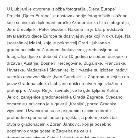
U Ljubljani je otvorena izložba fotografija „Djeca Europe“
Projekt „Djeca Europe“ je nastavak serije fotografskih izložaba
koje su inicirali diplomanti praške Akademije za film i fotografiju,
Jure Breceljnik i Peter Giodani. Nakana im je bila predstaviti
stvaralaštvo djece Europe te doživljaj svijeta koji ih okružuje. Na
jucerašnjoj izložbi, koje je pokrovitelj Grad Ljubljana s
gradonacelnikom Zoranom Jankovicem, predstavljene su
fotografije djece u dobi od 7 do 10 godina iz sedam europskih
država ( Austrije, Bosne i Hercegovine, Bugarske, Francuske,
Hrvatske, Madarske i Slovenije). Iz Hrvatske su izloženi radovi
ucenika osnovne škole „Ivan Gundulic“ iz Zagreba, a koji su na
poziv Gradonacelnika Ljubljane došli na otvorenje izložbe u
pratnji prof.Višnje Reljic, ravnateljice te gde Ljiljane Kuhta
Jelicic, zamjenice gradonacelnika Grada Zagreba. Svecano
otvorenje upriliceno je u galeriji „Kresija“, pored Gradske
vijecnice .Uzvanicima su se prigodnim rijecima obratili
prethodno spomenuti autori projekta , a potom je izložbu
otvorio gradonacelnik Zoran Jankovic, koji je posebno
pozdravio drage goste iz Zagreba na celu s
dogradonacelnicom Kuhta Jelicic te predstavnike ovoga