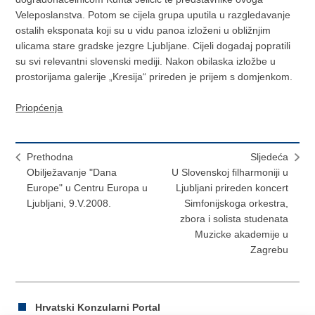
Veleposlanstva. Potom se cijela grupa uputila u razgledavanje
ostalih eksponata koji su u vidu panoa izloženi u obližnjim
ulicama stare gradske jezgre Ljubljane. Cijeli dogadaj popratili
su svi relevantni slovenski mediji. Nakon obilaska izložbe u
prostorijama galerije „Kresija“ prireden je prijem s domjenkom.
Priopćenja
Prethodna
Sljedeća
Obilježavanje "Dana
U Slovenskoj filharmoniji u
Europe" u Centru Europa u
Ljubljani prireden koncert
Ljubljani, 9.V.2008.
Simfonijskoga orkestra,
zbora i solista studenata
Muzicke akademije u
Zagrebu
Hrvatski Konzularni Portal