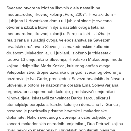
Svecano otvorena izložba likovnih djela nastalih na
medunarodnoj likovnoj koloniji „Peroj 2007“, Hrvatski dom –
Ljubljana U Hrvatskom domu u Ljubljani sinoc je svecano
otvorena izložba likovnih djela nastalih ovoga ljeta na
medunarodnoj likovnoj koloniji u Peroju u Istri. Izložba je
realizirana u suradnji ovoga Veleposlanstva sa Savezom
hrvatskih društava u Sloveniji i s makedonskim kulturnim
društvom „Makedonija„ u Ljubljani. Izloženo je tridesetak
radova 13 umjetnika iz Slovenije, Hrvatske i Makedonije, medu
kojima i dvije slike Maria Kezica, kulturnog atašea ovoga
Veleposlanstva. Brojne uzvanike u prigodi svecanog otvorenja
pozdravio je Ivo Garic, predsjednik Saveza hrvatskih društava u
Sloveniji, a potom se nazocnima obratila Ema SolevaVarjana,
organizatorica spomenute kolonije, predstavivši umjetnike i
njihova djela. Iskazavši zahvalnost Darku šarcu, slikaru i
utemeljitelju perojske slikarske kolonije i domacinu Ivi Garicu ,
posebno je pozdravila prisutne hrvatske i makedonske
diplomate. Nakon svecanog otvorenja izložbe uslijedio je
koncert makedonskih estradnih umjetnika „ Duo Petrovi“ koji su
izveli nekoliko makedonskih i hrvatskih popularnih pjesama.