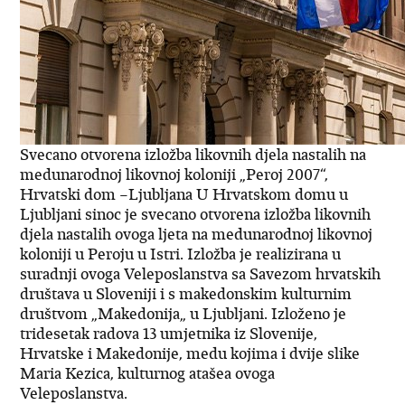
Svecano otvorena izložba likovnih djela nastalih na
medunarodnoj likovnoj koloniji „Peroj 2007“,
Hrvatski dom –Ljubljana U Hrvatskom domu u
Ljubljani sinoc je svecano otvorena izložba likovnih
djela nastalih ovoga ljeta na medunarodnoj likovnoj
koloniji u Peroju u Istri. Izložba je realizirana u
suradnji ovoga Veleposlanstva sa Savezom hrvatskih
društava u Sloveniji i s makedonskim kulturnim
društvom „Makedonija„ u Ljubljani. Izloženo je
tridesetak radova 13 umjetnika iz Slovenije,
Hrvatske i Makedonije, medu kojima i dvije slike
Maria Kezica, kulturnog atašea ovoga
Veleposlanstva.