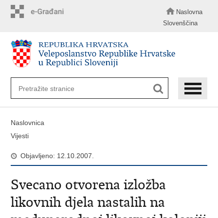
Preskoči
na
Naslovna
glavni
Slovenščina
sadržaj
Naslovnica
Vijesti
Objavljeno: 12.10.2007.
Svecano otvorena izložba
likovnih djela nastalih na