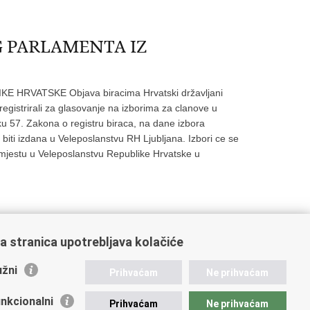
G PARLAMENTA IZ
RVATSKE Objava biracima Hrvatski državljani
 registrirali za glasovanje na izborima za clanove u
u 57. Zakona o registru biraca, na dane izbora
biti izdana u Veleposlanstvu RH Ljubljana. Izbori ce se
m mjestu u Veleposlanstvu Republike Hrvatske u
a stranica upotrebljava kolačiće
2
33
34
35
Sljedeća »
»»
žni
Prihvaćam
Ne prihvaćam
nkcionalni
Prihvaćam
Ne prihvaćam