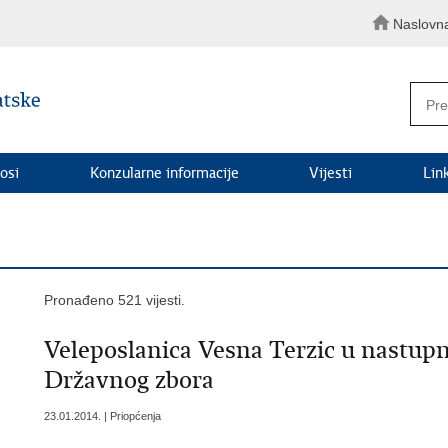
Naslovn
osi
Konzularne informacije
Vijesti
Lin
Pronađeno 521 vijesti.
Veleposlanica Vesna Terzic u nastup
Državnog zbora
23.01.2014. | Priopćenja