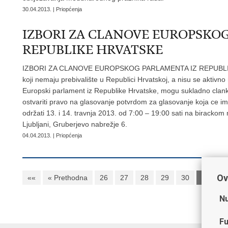
30.04.2013. | Priopćenja
IZBORI ZA CLANOVE EUROPSKO
REPUBLIKE HRVATSKE
IZBORI ZA CLANOVE EUROPSKOG PARLAMENTA IZ REPUBLIKE H
koji nemaju prebivalište u Republici Hrvatskoj, a nisu se aktivno
Europski parlament iz Republike Hrvatske, mogu sukladno clank
ostvariti pravo na glasovanje potvrdom za glasovanje koja ce im 
održati 13. i 14. travnja 2013. od 7:00 – 19:00 sati na biracko
Ljubljani, Gruberjevo nabrežje 6.
04.04.2013. | Priopćenja
Ov
««
« Prethodna
26
27
28
29
30
31
3
Nu
Fu