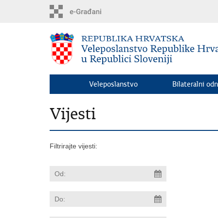
Preskoči
na
glavni
sadržaj
Veleposlanstvo
Bilateralni odn
Vijesti
Filtrirajte vijesti: