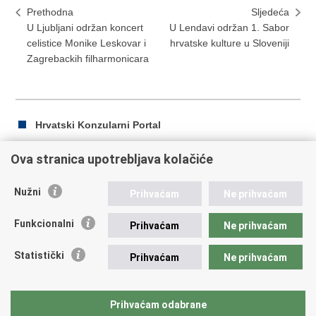
Prethodna
Sljedeća
U Ljubljani održan koncert
U Lendavi održan 1. Sabor
celistice Monike Leskovar i
hrvatske kulture u Sloveniji
Zagrebackih filharmonicara
Hrvatski Konzularni Portal
Ova stranica upotrebljava kolačiće
Ispiši
Podijeli
Podijeli
Nužni
Prihvaćam
Ne prihvaćam
stranicu
na
na
Republika Hrvatska
Facebooku
Twitteru
Funkcionalni
Prihvaćam
Ne prihvaćam
Ministarstvo vanjskih i europskih poslova
Statistički
Prihvaćam
Ne prihvaćam
Trg N.Š. Zrinskog 7-8, 10000 Zagreb
tel.:
+385 (0)1 4569 964
fax: +385 (0)1 4551 795, +385 (0)1 4920 149
Prihvaćam odabrane
E-adresa:
ministarstvo@mvep.hr