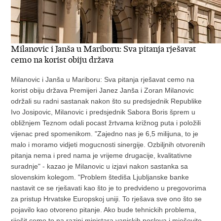
Milanovic i Janša u Mariboru: Sva pitanja rješavat
cemo na korist obiju država
Milanovic i Janša u Mariboru: Sva pitanja rješavat cemo na
korist obiju država Premijeri Janez Janša i Zoran Milanovic
održali su radni sastanak nakon što su predsjednik Republike
Ivo Josipovic, Milanovic i predsjednik Sabora Boris šprem u
obližnjem Teznom odali pocast žrtvama križnog puta i položili
vijenac pred spomenikom. "Zajedno nas je 6,5 milijuna, to je
malo i moramo vidjeti mogucnosti sinergije. Ozbiljnih otvorenih
pitanja nema i pred nama je vrijeme drugacije, kvalitativne
suradnje" - kazao je Milanovic u izjavi nakon sastanka sa
slovenskim kolegom. "Problem štediša Ljubljanske banke
nastavit ce se rješavati kao što je to predvideno u pregovorima
za pristup Hrvatske Europskoj uniji. To rješava sve ono što se
pojavilo kao otvoreno pitanje. Ako bude tehnickih problema,
riješit cemo to na razini ministara vanjskih poslova i mješovite