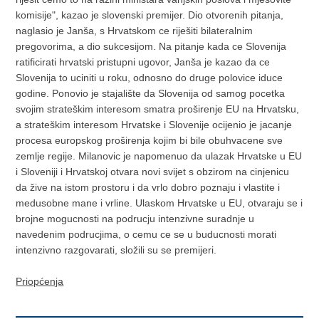
komisije", kazao je slovenski premijer. Dio otvorenih pitanja,
naglasio je Janša, s Hrvatskom ce riješiti bilateralnim
pregovorima, a dio sukcesijom. Na pitanje kada ce Slovenija
ratificirati hrvatski pristupni ugovor, Janša je kazao da ce
Slovenija to uciniti u roku, odnosno do druge polovice iduce
godine. Ponovio je stajalište da Slovenija od samog pocetka
svojim strateškim interesom smatra proširenje EU na Hrvatsku,
a strateškim interesom Hrvatske i Slovenije ocijenio je jacanje
procesa europskog proširenja kojim bi bile obuhvacene sve
zemlje regije. Milanovic je napomenuo da ulazak Hrvatske u EU
i Sloveniji i Hrvatskoj otvara novi svijet s obzirom na cinjenicu
da žive na istom prostoru i da vrlo dobro poznaju i vlastite i
medusobne mane i vrline. Ulaskom Hrvatske u EU, otvaraju se i
brojne mogucnosti na podrucju intenzivne suradnje u
navedenim podrucjima, o cemu ce se u buducnosti morati
intenzivno razgovarati, složili su se premijeri.
Priopćenja