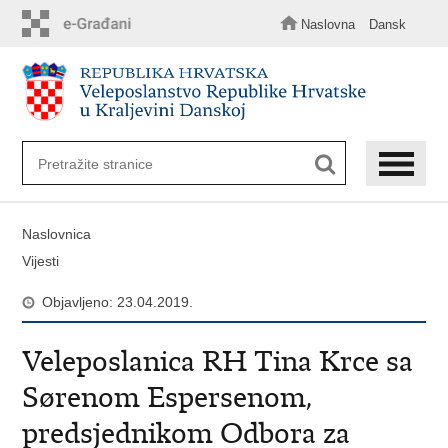
Preskoči
na
Naslovna
Dansk
glavni
sadržaj
Naslovnica
Vijesti
Objavljeno: 23.04.2019.
Veleposlanica RH Tina Krce sa
Sørenom Espersenom,
predsjednikom Odbora za