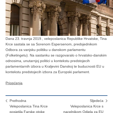
Dana 23. travnja 2019., veleposlanica Republike Hrvatske, Tina
Krce sastala se sa Sorenom Espersenom, predsjednikom
Odbora za vanjsku politiku u danskom parlamentu
(Folketingetu). Na sastanku se razgovaralo o hrvatsko-danskim
odnosima, unutarnjoj politici u kontekstu predstojecih
parlamentarnih izbora u Kraljevini Danskoj te buducnosti EU u
kontekstu predstojecih izbora za Europski parlament.
Priopćenja
Prethodna
Sljedeća
Veleposlanica Tina Krce
Veleposlanica Krce s
posjetila Farske otoke
nacelnikom Odjela za EU