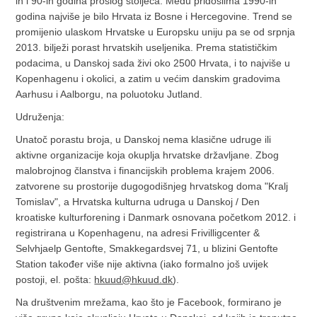
ih i 90-ih godina prošlog stoljeća. Među pridošlima 1990-ih
godina najviše je bilo Hrvata iz Bosne i Hercegovine. Trend se
promijenio ulaskom Hrvatske u Europsku uniju pa se od srpnja
2013. bilježi porast hrvatskih useljenika. Prema statističkim
podacima, u Danskoj sada živi oko 2500 Hrvata, i to najviše u
Kopenhagenu i okolici, a zatim u većim danskim gradovima
Aarhusu i Aalborgu, na poluotoku Jutland.
Udruženja:
Unatoč porastu broja, u Danskoj nema klasične udruge ili
aktivne organizacije koja okuplja hrvatske državljane. Zbog
malobrojnog članstva i financijskih problema krajem 2006.
zatvorene su prostorije dugogodišnjeg hrvatskog doma "Kralj
Tomislav", a Hrvatska kulturna udruga u Danskoj / Den
kroatiske kulturforening i Danmark osnovana početkom 2012. i
registrirana u Kopenhagenu, na adresi Frivilligcenter &
Selvhjaelp Gentofte, Smakkegardsvej 71, u blizini Gentofte
Station također više nije aktivna (iako formalno još uvijek
postoji, el. pošta:
hkuud@hkuud.dk
).
Na društvenim mrežama, kao što je Facebook, formirano je