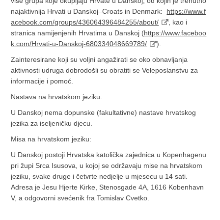
više grupa koje okupljaju Hrvate u Danskoj, od kojih je trenutno
najaktivnija Hrvati u Danskoj–Croats in Denmark:
https://www.f
acebook.com/groups/436064396484255/about/
, kao i
stranica namijenjenih Hrvatima u Danskoj (
https://www.faceboo
k.com/Hrvati-u-Danskoj-680334048669789/
).
Zainteresirane koji su voljni angažirati se oko obnavljanja
aktivnosti udruga dobrodošli su obratiti se Veleposlanstvu za
informacije i pomoć.
Nastava na hrvatskom jeziku:
U Danskoj nema dopunske (fakultativne) nastave hrvatskog
jezika za iseljeničku djecu.
Misa na hrvatskom jeziku:
U Danskoj postoji Hrvatska katolička zajednica u Kopenhagenu
pri župi Srca Isusova, u kojoj se održavaju mise na hrvatskom
jeziku, svake druge i četvrte nedjelje u mjesecu u 14 sati.
Adresa je Jesu Hjerte Kirke, Stenosgade 4A, 1616 Kobenhavn
V, a odgovorni svećenik fra Tomislav Cvetko.