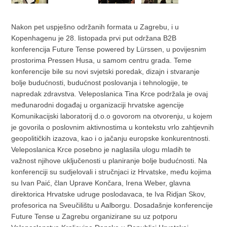
Nakon pet uspješno održanih formata u Zagrebu, i u
Kopenhagenu je 28. listopada prvi put održana B2B
konferencija Future Tense powered by Lürssen, u povijesnim
prostorima Pressen Husa, u samom centru grada. Teme
konferencije bile su novi svjetski poredak, dizajn i stvaranje
bolje budućnosti, budućnost poslovanja i tehnologije, te
napredak zdravstva. Veleposlanica Tina Krce podržala je ovaj
međunarodni događaj u organizaciji hrvatske agencije
Komunikacijski laboratorij d.o.o govorom na otvorenju, u kojem
je govorila o poslovnim aktivnostima u kontekstu vrlo zahtjevnih
geopolitičkih izazova, kao i o jačanju europske konkurentnosti.
Veleposlanica Krce posebno je naglasila ulogu mladih te
važnost njihove uključenosti u planiranje bolje budućnosti. Na
konferenciji su sudjelovali i stručnjaci iz Hrvatske, među kojima
su Ivan Paić, član Uprave Končara, Irena Weber, glavna
direktorica Hrvatske udruge poslodavaca, te Iva Ridjan Skov,
profesorica na Sveučilištu u Aalborgu. Dosadašnje konferencije
Future Tense u Zagrebu organizirane su uz potporu