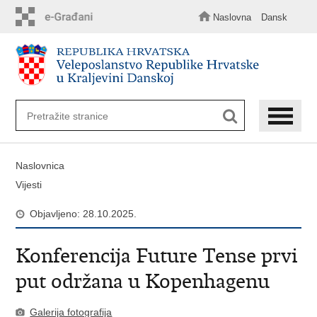
Preskoči
na
Naslovna
Dansk
glavni
sadržaj
Naslovnica
Vijesti
Objavljeno: 28.10.2025.
Konferencija Future Tense prvi
put održana u Kopenhagenu
Galerija fotografija