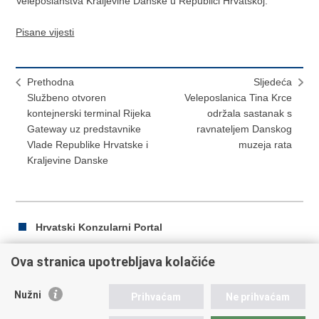
Veleposlanstva Kraljevine Danske u Republici Hrvatskoj.
Pisane vijesti
Prethodna
Sljedeća
Službeno otvoren
Veleposlanica Tina Krce
kontejnerski terminal Rijeka
održala sastanak s
Gateway uz predstavnike
ravnateljem Danskog
Vlade Republike Hrvatske i
muzeja rata
Kraljevine Danske
Hrvatski Konzularni Portal
Ova stranica upotrebljava kolačiće
Ispiši
Podijeli
Podijeli
Nužni
Prihvaćam
Ne prihvaćam
stranicu
na
na