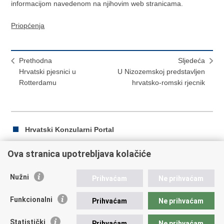
informacijom navedenom na njihovim web stranicama.
Priopćenja
Prethodna
Sljedeća
Hrvatski pjesnici u
U Nizozemskoj predstavljen
Rotterdamu
hrvatsko-romski rjecnik
Hrvatski Konzularni Portal
Ova stranica upotrebljava kolačiće
Ispiši
Podijeli
Podijeli
Nužni
Prihvaćam
Ne prihvaćam
stranicu
na
na
Republika Hrvatska
Facebooku
Twitteru
Funkcionalni
Prihvaćam
Ne prihvaćam
Ministarstvo vanjskih i europskih poslova
Statistički
Prihvaćam
Ne prihvaćam