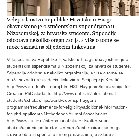
Veleposlanstvo Republike Hrvatske u Haagu
obaviješteno je o studentskim stipendijama u
Nizozemskoj, za hrvatske studente. Stipendije
odobrava nekoliko organizacija, a više o tome se
može saznati na slijedecim linkovima:
Veleposlanstvo Republike Hrvatske u Haagu obaviješteno je o
studentskim stipendijama u Nizozemskoj, za hrvatske studente.
Stipendije odobrava nekoliko organizacija, a više o tome se
može saznati na slijedecim linkovima: Scriptieprijs Kroatië:
http://www.s-n-k.nl/nl_oproj.htm HSP Huygens Scholarships for
Croatian PhD students: http://www.nuffic.nl/international-
students/scholarships/worldwide/hsp-huygens-
programme/requirements-for-eligibility/additional-information-
for-phd-applicants Netherlands Alumni Associations:
http://www.nuffic.nl/international-students/after-your-
studies/alumni/tips-to-start-an-naa Zainteresirani se mogu
izravno obratiti spomenutim organizacijama, u skladu s