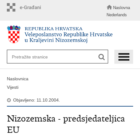
Preskoči
na
Naslovna
glavni
Nederlands
sadržaj
Naslovnica
Vijesti
Objavljeno: 11.10.2004.
Nizozemska - predsjedateljica
EU