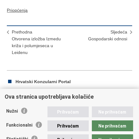
Priopćenja
Prethodna
Sljedeća
Otvorena izložba Izmedu
Gospodarski odnosi
križa i polumjeseca u
Leidenu
Hrvatski Konzularni Portal
Ova stranica upotrebljava kolačiće
Ispiši
Podijeli
Podijeli
Nužni
Prihvaćam
Ne prihvaćam
stranicu
na
na
Republika Hrvatska
Facebooku
Twitteru
Funkcionalni
Prihvaćam
Ne prihvaćam
Ministarstvo vanjskih i europskih poslova