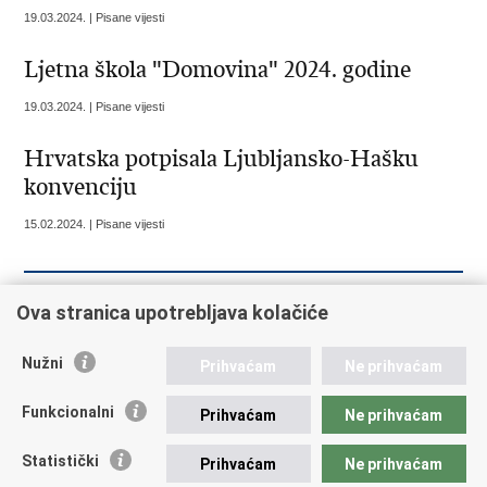
19.03.2024. | Pisane vijesti
Ljetna škola "Domovina" 2024. godine
19.03.2024. | Pisane vijesti
Hrvatska potpisala Ljubljansko-Hašku
konvenciju
15.02.2024. | Pisane vijesti
Ova stranica upotrebljava kolačiće
« Prethodna
1
2
3
Sljedeća »
Nužni
Prihvaćam
Ne prihvaćam
Republika Hrvatska
Funkcionalni
Prihvaćam
Ne prihvaćam
Ministarstvo vanjskih i europskih poslova
Statistički
Prihvaćam
Ne prihvaćam
Trg N.Š. Zrinskog 7-8, 10000 Zagreb