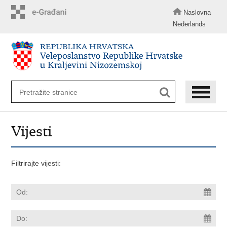
Preskoči
na
Naslovna
glavni
Nederlands
sadržaj
Vijesti
Filtrirajte vijesti: