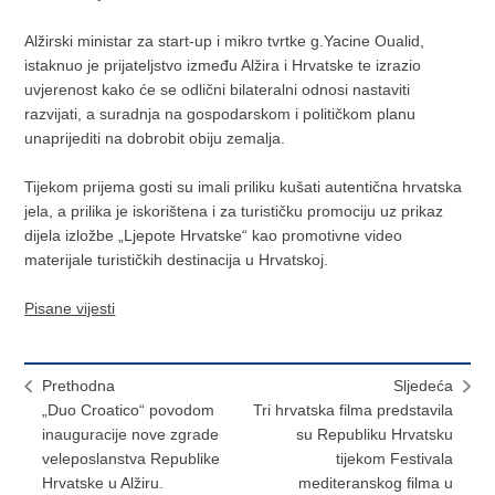
Alžirski ministar za start-up i mikro tvrtke g.Yacine Oualid,
istaknuo je prijateljstvo između Alžira i Hrvatske te izrazio
uvjerenost kako će se odlični bilateralni odnosi nastaviti
razvijati, a suradnja na gospodarskom i političkom planu
unaprijediti na dobrobit obiju zemalja.
Tijekom prijema gosti su imali priliku kušati autentična hrvatska
jela, a prilika je iskorištena i za turističku promociju uz prikaz
dijela izložbe „Ljepote Hrvatske“ kao promotivne video
materijale turističkih destinacija u Hrvatskoj.
Pisane vijesti
Prethodna
Sljedeća
„Duo Croatico“ povodom
Tri hrvatska filma predstavila
inauguracije nove zgrade
su Republiku Hrvatsku
veleposlanstva Republike
tijekom Festivala
Hrvatske u Alžiru.
mediteranskog filma u