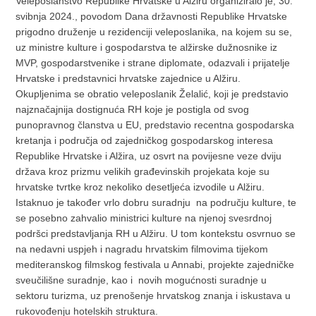
Veleposlanstvo Republike Hrvatske u Alžiru organiziralo je, 30.
svibnja 2024., povodom Dana državnosti Republike Hrvatske
prigodno druženje u rezidenciji veleposlanika, na kojem su se,
uz ministre kulture i gospodarstva te alžirske dužnosnike iz
MVP, gospodarstvenike i strane diplomate, odazvali i prijatelje
Hrvatske i predstavnici hrvatske zajednice u Alžiru.
Okupljenima se obratio veleposlanik Želalić, koji je predstavio
najznačajnija dostignuća RH koje je postigla od svog
punopravnog članstva u EU, predstavio recentna gospodarska
kretanja i područja od zajedničkog gospodarskog interesa
Republike Hrvatske i Alžira, uz osvrt na povijesne veze dviju
država kroz prizmu velikih građevinskih projekata koje su
hrvatske tvrtke kroz nekoliko desetljeća izvodile u Alžiru.
Istaknuo je također vrlo dobru suradnju na području kulture, te
se posebno zahvalio ministrici kulture na njenoj svesrdnoj
podršci predstavljanja RH u Alžiru. U tom kontekstu osvrnuo se
na nedavni uspjeh i nagradu hrvatskim filmovima tijekom
mediteranskog filmskog festivala u Annabi, projekte zajedničke
sveučilišne suradnje, kao i novih mogućnosti suradnje u
sektoru turizma, uz prenošenje hrvatskog znanja i iskustava u
rukovođenju hotelskih struktura.