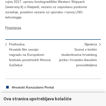
rujna 2017. upravu brodogradilišta Western Shipyard
(www.wsy.lt) u Klaipedi, vezano uz uspostavu poslovne
suradnje, posebno vezane uz uporabu i razvoj LNG-
tehnologije.
Priopćenja
Prethodna
Sljedeća
Hrvatski film osvojio
Susret s bivšim
nagradu na Europskom
studenticama hrvatskog
festivalu pocetnickih filmova
jezika i hrvatsko-litavskim
GoDebut
prevoditeljima
Hrvatski Konzularni Portal
Ova stranica upotrebljava kolačiće