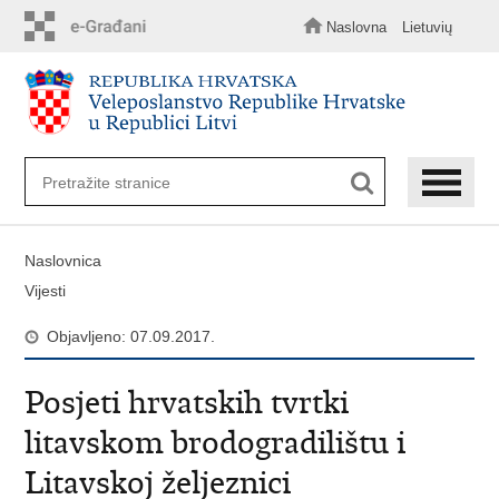
Preskoči
na
Naslovna
Lietuvių
glavni
sadržaj
Naslovnica
Vijesti
Objavljeno: 07.09.2017.
Posjeti hrvatskih tvrtki
litavskom brodogradilištu i
Litavskoj željeznici