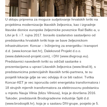
U sklopu priprema za moguce sudjelovanje hrvatskih tvrtki na
projektima modernizacije litavskih željeznica, kao i izgradnje
litavske dionice europske željeznicke poveznice Rail Baltic-a, u
Litvi je 6. i 7. rujna 2017. boravilo izaslanstvo sastavljeno od
predstavnika hrvatskih tvrtki koje se bave željeznickom
infrastrukturom: Koncar – Inžinjering za energetiku i transport
d.d. (www.koncar-ket.hr), Dalekovod Projekt d.o.o.
(www.dalekovod-projekt.com), i DIV (www.divgroup.eu).
Predstavnici navedenih tvrtki su održali sastanke s
prezentacijama u upravi Litavskih željeznica (www.litrail.lt), s
predstavnicima potencijalnih litavskih tvrtki-partnera, te su
posjetili lokacije gdje se vec odvijaju ili ce biti radovi. Tvrtka
Koncar-KET je vec isporucila cetiri energetska transformatora i
18 strujnih mjernih transformatora za elektrovucnu podstanicu
u mjestu Nauja Vilnia (blizu Vilniusa), koja je dovršena 2016.
Takoder, predstavnik Brodogradevne industrije Split d.d.
(www.brodosplit.hr), koja je u sastavu DIV-grupe, posjetio je 5.